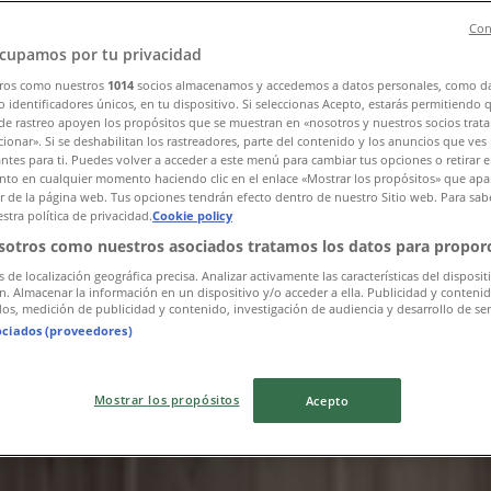
Con
cupamos por tu privacidad
ros como nuestros
1014
socios almacenamos y accedemos a datos personales, como d
 identificadores únicos, en tu dispositivo. Si seleccionas Acepto, estarás permitiendo 
 2
de rastreo apoyen los propósitos que se muestran en «nosotros y nuestros socios trat
ionar». Si se deshabilitan los rastreadores, parte del contenido y los anuncios que ves
antes para ti. Puedes volver a acceder a este menú para cambiar tus opciones o retirar e
to en cualquier momento haciendo clic en el enlace «Mostrar los propósitos» que apar
or de la página web. Tus opciones tendrán efecto dentro de nuestro Sitio web. Para sab
stra política de privacidad.
Cookie policy
sotros como nuestros asociados tratamos los datos para proporc
s de localización geográfica precisa. Analizar activamente las características del disposit
ón. Almacenar la información en un dispositivo y/o acceder a ella. Publicidad y conteni
os, medición de publicidad y contenido, investigación de audiencia y desarrollo de ser
ociados (proveedores)
Mostrar los propósitos
Acepto