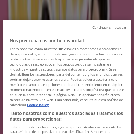
Martes
07:00 - 22:00
07:00 - 22:00
Miércoles
07:00 - 22:00
07:00 - 22:00
Continuar sin aceptar
Jueves
07:00 - 22:00
07:00 - 22:00
Nos preocupamos por tu privacidad
Viernes
07:00 - 22:00
07:00 - 22:00
Tanto nosotros como nuestros
1012
socios almacenamos y accedemos a
datos personales, como datos de navegación o identificadores únicos, en
Sábado
tu dispositivo. Si seleccionas Acepto, estarás permitiendo que las
07:00 - 22:00
07:00 - 22:00
tecnologías de rastreo apoyen los propósitos que se muestran en
«nosotros y nuestros socios tratamos datos para proporcionar». Si se
Mapa
deshabilitan los rastreadores, parte del contenido y los anuncios que ves
podrían dejar de ser relevantes para ti. Puedes volver a acceder a este
menú para cambiar tus opciones o retirar el consentimiento en cualquier
Cerrado
momento haciendo clic en el enlace «Mostrar los propósitos» que aparece
en el en la parte inferior de la página web. Tus opciones tendrán efecto
dentro de nuestro Sitio web. Para saber más, consulta nuestra política de
privacidad.
Cookie policy
Domingo
Tanto nosotros como nuestros asociados tratamos los
07:00 - 22:00
07:00 - 22:00
datos para proporcionar:
Lunes
07:00 - 22:00
07:00 - 22:00
Utilizar datos de localización geográfica precisa. Analizar activamente las
características del dispositivo para su identificación. Almacenar la
Martes