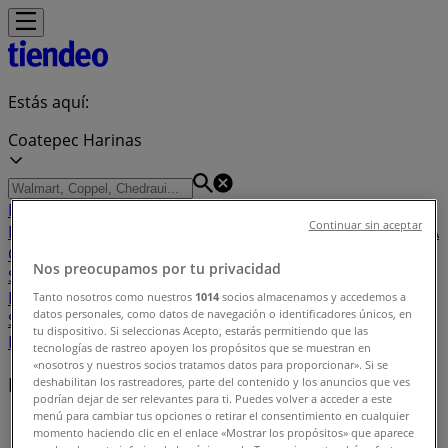
Estás aquí:
Coatepec Harinas
Destacados
Supermercados
Tiendas
Continuar sin aceptar
Departamentales
Ropa, Zapatos y Accesorios
El Regreso A
Clases
Hogar
Farmacias y
Nos preocupamos por tu privacidad
Salud
Electrónica
Ferreterías
Salud y
Belleza
Restaurantes
Autos
Bancos y
Tanto nosotros como nuestros
1014
socios almacenamos y accedemos a
datos personales, como datos de navegación o identificadores únicos, en
Servicios
Deporte
Librerías y Papelerías
Ocio
Niños
Viajes y
tu dispositivo. Si seleccionas Acepto, estarás permitiendo que las
Entretenimiento
Ópticas
tecnologías de rastreo apoyen los propósitos que se muestran en
«nosotros y nuestros socios tratamos datos para proporcionar». Si se
Negocios cercanos
deshabilitan los rastreadores, parte del contenido y los anuncios que ves
podrían dejar de ser relevantes para ti. Puedes volver a acceder a este
menú para cambiar tus opciones o retirar el consentimiento en cualquier
Tiendeo en Coatepec Harinas
»
momento haciendo clic en el enlace «Mostrar los propósitos» que aparece