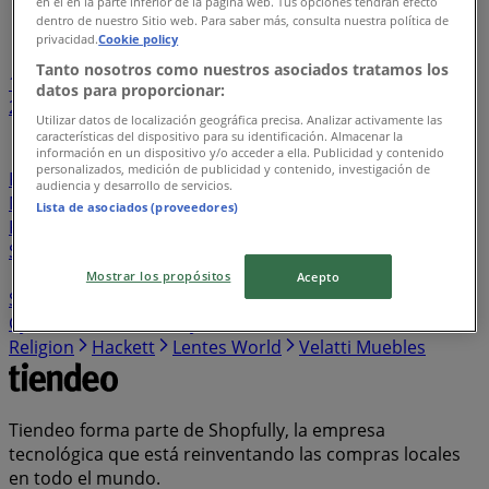
en el en la parte inferior de la página web. Tus opciones tendrán efecto
Índice de negocios en Coatepec Harinas
dentro de nuestro Sitio web. Para saber más, consulta nuestra política de
privacidad.
Cookie policy
Tanto nosotros como nuestros asociados tratamos los
1
...
datos para proporcionar:
22
23
24
25
26
Utilizar datos de localización geográfica precisa. Analizar activamente las
características del dispositivo para su identificación. Almacenar la
Sushi Zone
Toogino’s Pizza
Audio Mundo
Jaguar
información en un dispositivo y/o acceder a ella. Publicidad y contenido
personalizados, medición de publicidad y contenido, investigación de
Porsche
Alfa Romeo
Touché
Convergram
audiencia y desarrollo de servicios.
Mustache
Lombok
El Califa
Penguin
DD Tech
Lista de asociados (proveedores)
Pujol
Esprit
Bulgari
Charolo
ASOS
Ferrepat
Sindo Outdoor
Troquer
Mobydec
Suntory
Cen Cel
Blu Lagoon
Destination Maternity
Stilisimo
Paul &
Mostrar los propósitos
Acepto
Shark
Fila
Cherry Pink
Vilebrequin
Max Mara
Cyber Puerta
Eternity Diamonds
Macame
True
Religion
Hackett
Lentes World
Velatti Muebles
Tiendeo forma parte de Shopfully, la empresa
tecnológica que está reinventando las compras locales
en todo el mundo.