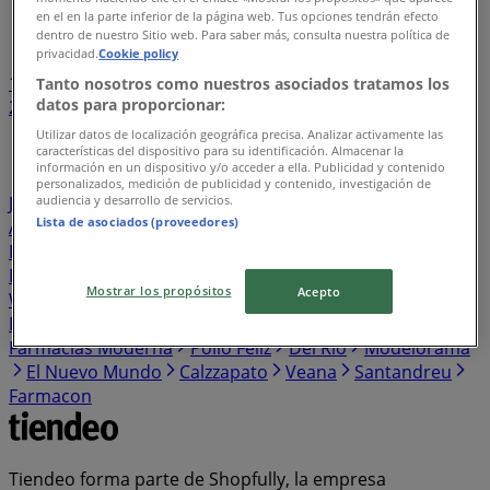
Índice de negocios en Cozumel
en el en la parte inferior de la página web. Tus opciones tendrán efecto
dentro de nuestro Sitio web. Para saber más, consulta nuestra política de
privacidad.
Cookie policy
1
...
Tanto nosotros como nuestros asociados tratamos los
datos para proporcionar:
2
3
4
5
6
...
26
Utilizar datos de localización geográfica precisa. Analizar activamente las
características del dispositivo para su identificación. Almacenar la
información en un dispositivo y/o acceder a ella. Publicidad y contenido
BetterWare
Tecnolite
Fresko
Pizza Hut
Oggi
personalizados, medición de publicidad y contenido, investigación de
audiencia y desarrollo de servicios.
Jeans
Knova
Pirma
Samsung
H&M
Honda
Las
Lista de asociados (proveedores)
Alitas
Adosa
Skechers
Promoda
Farmacias San
Isidro y San Borja
Innovasport
Makita
Dairy Queen
Build-A-Bear
Cyzone
Providencia
Terramar Brands
Mostrar los propósitos
Acepto
Walmart Express
Puma
Victorinox
Scorpion
New
Era
Aeromexico
Porcelanite
RedPack
Ofix
Farmacias Moderna
Pollo Feliz
Del Rio
Modelorama
El Nuevo Mundo
Calzzapato
Veana
Santandreu
Farmacon
Tiendeo forma parte de Shopfully, la empresa