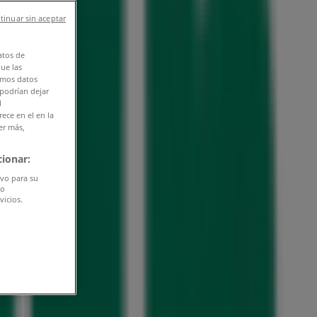
tinuar sin aceptar
atos de
que las
amos datos
 podrían dejar
l
ece en el en la
er más,
ionar:
ivo para su
do
vicios.