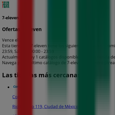
7-eleven
Ofertas 7-eleven
Vence el 26/8
Esta tienda de 7-eleven tiene los siguientes horarios: Domin
23:59, Sábado 00:00 - 23:59
Actualmente hay 1 catálogos disponibles en esta tienda de
Navega por el último catálogo de 7-eleven en Centro (Área
Las tiendas más cercanas
Comex
Rio Panuco 119, Ciudad de México