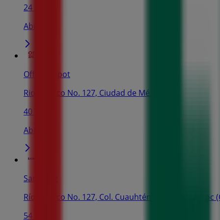
24 m
Abierto
Office Depot
Rio Panuco No. 127, Ciudad de México
40 m
Abierto
Samsung
Río Pánuco No. 127, Col. Cuauhtémoc, Cuauhtémoc 
54 m