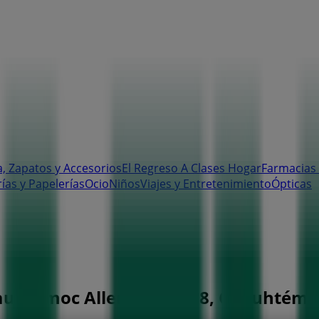
, Zapatos y Accesorios
El Regreso A Clases
Hogar
Farmacias 
rías y Papelerías
Ocio
Niños
Viajes y Entretenimiento
Ópticas
uauhtemoc Allende Num 8, Cuauhtémoc