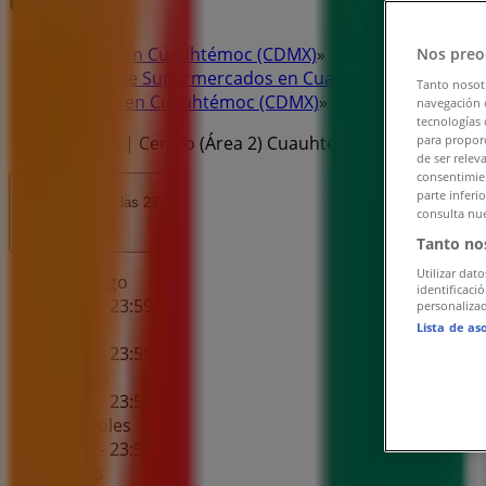
Ofertas
Tiendeo en Cuauhtémoc (CDMX)
»
Nos preo
Ofertas de Supermercados en Cuauhtémoc (CDMX)
»
Tanto nosot
7-eleven en Cuauhtémoc (CDMX)
»
navegación o
tecnologías 
7-eleven | Centro (Área 2) Cuauhtemoc Allende Num
para proporc
de ser relev
consentimien
parte inferi
Abierto
Hasta las 23:59
consulta nue
Tanto no
Utilizar dato
Domingo
identificaci
00:00 - 23:59
personalizad
Lunes
Lista de as
00:00 - 23:59
Martes
00:00 - 23:59
Miércoles
00:00 - 23:59
Jueves