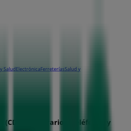
y Salud
Electrónica
Ferreterías
Salud y
 (CDMX) - Horarios, Teléfonos y