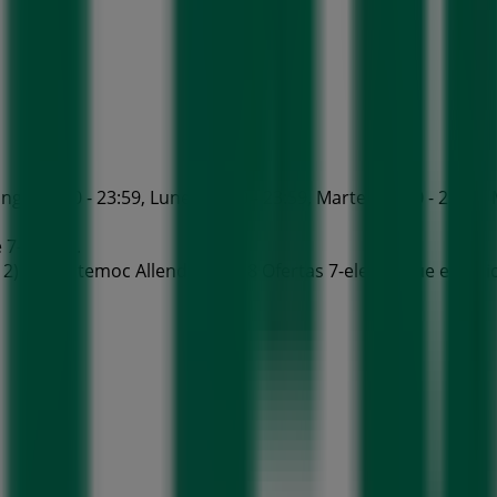
go 00:00 - 23:59, Lunes 00:00 - 23:59, Martes 00:00 - 23:59, M
 7-eleven.
 2) Cuauhtemoc Allende Num 8 Ofertas 7-eleven que es válid