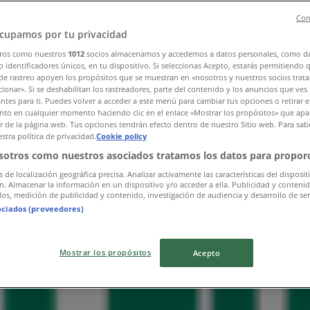
Con
cupamos por tu privacidad
ros como nuestros
1012
socios almacenamos y accedemos a datos personales, como d
 identificadores únicos, en tu dispositivo. Si seleccionas Acepto, estarás permitiendo 
de rastreo apoyen los propósitos que se muestran en «nosotros y nuestros socios trat
 8
ionar». Si se deshabilitan los rastreadores, parte del contenido y los anuncios que ves
antes para ti. Puedes volver a acceder a este menú para cambiar tus opciones o retirar e
to en cualquier momento haciendo clic en el enlace «Mostrar los propósitos» que apar
or de la página web. Tus opciones tendrán efecto dentro de nuestro Sitio web. Para sab
stra política de privacidad.
Cookie policy
sotros como nuestros asociados tratamos los datos para proporc
s de localización geográfica precisa. Analizar activamente las características del disposit
ón. Almacenar la información en un dispositivo y/o acceder a ella. Publicidad y conteni
os, medición de publicidad y contenido, investigación de audiencia y desarrollo de ser
ociados (proveedores)
Mostrar los propósitos
Acepto