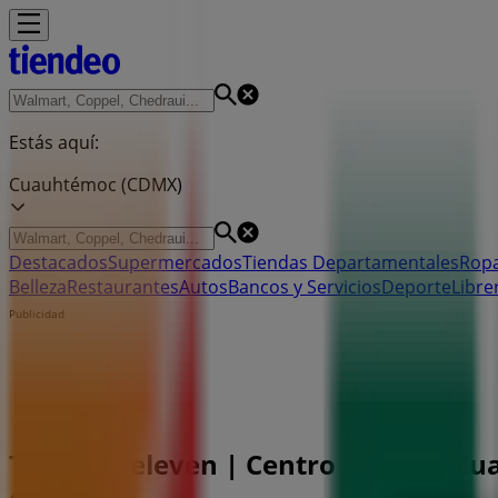
Estás aquí:
Cuauhtémoc (CDMX)
Destacados
Supermercados
Tiendas Departamentales
Ropa
Belleza
Restaurantes
Autos
Bancos y Servicios
Deporte
Libre
Publicidad
Tienda 7-eleven | Centro (Área 2) C