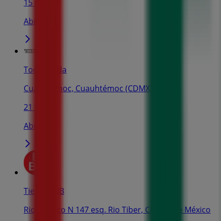
15 m
Abierto
Todo moda
Cuauhtemoc, Cuauhtémoc (CDMX)
21 m
Abierto
Tiendas 3B
Rio Panuco N 147 esq. Rio Tiber, Ciudad de México