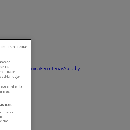
tinuar sin aceptar
atos de
que las
y Salud
Electrónica
Ferreterías
Salud y
amos datos
 podrían dejar
l
ece en el en la
er más,
ionar:
ivo para su
do
vicios.