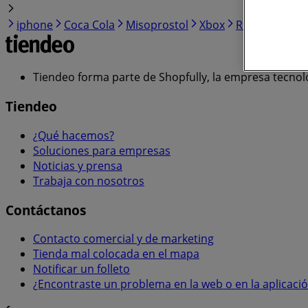
iphone
Coca Cola
Misoprostol
Xbox
Roku
Ley
H
Tiendeo forma parte de Shopfully, la empresa tecnol
Tiendeo
¿Qué hacemos?
Soluciones para empresas
Noticias y prensa
Trabaja con nosotros
Contáctanos
Contacto comercial y de marketing
Tienda mal colocada en el mapa
Notificar un folleto
¿Encontraste un problema en la web o en la aplicaci