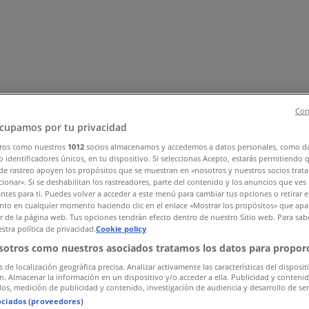
Con
cupamos por tu privacidad
ros como nuestros
1012
socios almacenamos y accedemos a datos personales, como d
 identificadores únicos, en tu dispositivo. Si seleccionas Acepto, estarás permitiendo 
, Zapatos y Accesorios
El Regreso A Clases
Hogar
Farmacias 
de rastreo apoyen los propósitos que se muestran en «nosotros y nuestros socios trat
rías y Papelerías
Ocio
Niños
Viajes y Entretenimiento
Ópticas
ionar». Si se deshabilitan los rastreadores, parte del contenido y los anuncios que ves
antes para ti. Puedes volver a acceder a este menú para cambiar tus opciones o retirar e
to en cualquier momento haciendo clic en el enlace «Mostrar los propósitos» que apar
or de la página web. Tus opciones tendrán efecto dentro de nuestro Sitio web. Para sab
stra política de privacidad.
Cookie policy
sotros como nuestros asociados tratamos los datos para proporc
s de localización geográfica precisa. Analizar activamente las características del disposit
ón. Almacenar la información en un dispositivo y/o acceder a ella. Publicidad y conteni
os, medición de publicidad y contenido, investigación de audiencia y desarrollo de ser
ociados (proveedores)