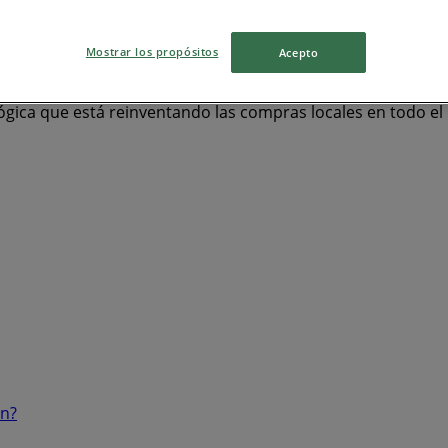
ot Wheels
Mostrar los propósitos
Acepto
ógica que está reinventando las compras locales en todo e
ón?