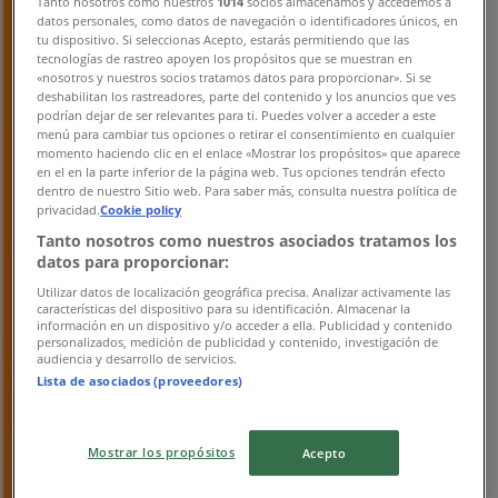
Tanto nosotros como nuestros
1014
socios almacenamos y accedemos a
Lunes
datos personales, como datos de navegación o identificadores únicos, en
00:00 - 23:59
tu dispositivo. Si seleccionas Acepto, estarás permitiendo que las
Martes
tecnologías de rastreo apoyen los propósitos que se muestran en
«nosotros y nuestros socios tratamos datos para proporcionar». Si se
00:00 - 23:59
deshabilitan los rastreadores, parte del contenido y los anuncios que ves
Miércoles
podrían dejar de ser relevantes para ti. Puedes volver a acceder a este
00:00 - 23:59
menú para cambiar tus opciones o retirar el consentimiento en cualquier
momento haciendo clic en el enlace «Mostrar los propósitos» que aparece
Jueves
en el en la parte inferior de la página web. Tus opciones tendrán efecto
00:00 - 23:59
dentro de nuestro Sitio web. Para saber más, consulta nuestra política de
Viernes
privacidad.
Cookie policy
00:00 - 23:59
Tanto nosotros como nuestros asociados tratamos los
Sábado
datos para proporcionar:
00:00 - 23:59
Utilizar datos de localización geográfica precisa. Analizar activamente las
características del dispositivo para su identificación. Almacenar la
Mapa
información en un dispositivo y/o acceder a ella. Publicidad y contenido
personalizados, medición de publicidad y contenido, investigación de
audiencia y desarrollo de servicios.
Abierto
Hasta las 23:59
Lista de asociados (proveedores)
Domingo
Mostrar los propósitos
Acepto
00:00 - 23:59
Lunes