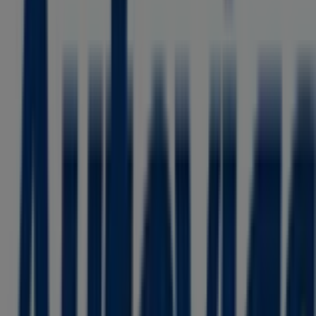
120 m
Tiendas 3B
Calle Boreal No 11, San Pablo de las Salinas
207 m
Farmacias Similares
Boreal, 31, Cuautitlán Izcalli
250 m