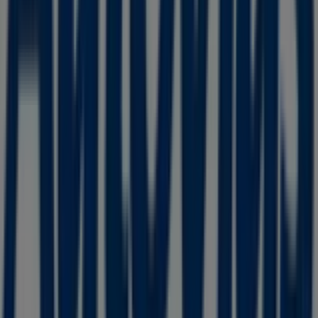
para ti este
agosto
y mantenerte informado de las
mejores ofertas de
Autovías
en
Cuautitlán Izcalli
.
¡Visítanos y empieza a ahorrar hoy mismo!
Más información de Autovías
Ver otras tiendas de
Autovías en Cuautitlán Izcalli
Publicidad