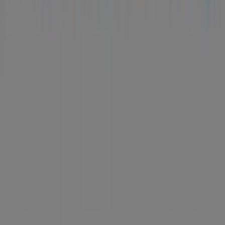
Tiendeo
¿Qué hacemos?
Soluciones para empresas
Noticias y prensa
Trabaja con nosotros
Contáctanos
Contacto comercial y de marketing
Tienda mal colocada en el mapa
Notificar un folleto
¿Encontraste un problema en la web o en la
aplicación?
Índices