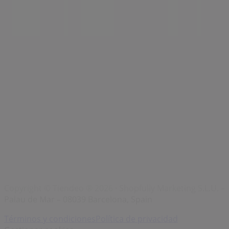
Marcas
Marcas locales
Negocios
Negocios cercanos
Productos
Productos locales
Ciudades
Descargar la app Tiendeo
Copyright © Tiendeo ® 2026 · Shopfully Marketing S.L.U. –
Palau de Mar – 08039 Barcelona, Spain
Términos y condiciones
Política de privacidad