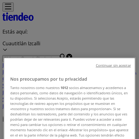
Estás aquí:
Cuautitlán Izcalli
Destacados
Supermercados
Tiendas
Continuar sin aceptar
Departamentales
Ropa, Zapatos y Accesorios
El Regreso A
Clases
Hogar
Farmacias y
Nos preocupamos por tu privacidad
Salud
Electrónica
Ferreterías
Salud y
Tanto nosotros como nuestros
1012
socios almacenamos y accedemos a
Belleza
Restaurantes
Autos
Bancos y
datos personales, como datos de navegación o identificadores únicos, en
Servicios
Deporte
Librerías y Papelerías
Ocio
Niños
Viajes y
tu dispositivo. Si seleccionas Acepto, estarás permitiendo que las
tecnologías de rastreo apoyen los propósitos que se muestran en
Entretenimiento
Ópticas
«nosotros y nuestros socios tratamos datos para proporcionar». Si se
deshabilitan los rastreadores, parte del contenido y los anuncios que ves
Índice de ofertas en Cuautitlán Izcalli
podrían dejar de ser relevantes para ti. Puedes volver a acceder a este
menú para cambiar tus opciones o retirar el consentimiento en cualquier
momento haciendo clic en el enlace «Mostrar los propósitos» que aparece
Tiendeo en Cuautitlán Izcalli
»
en el en la parte inferior de la página web. Tus opciones tendrán efecto