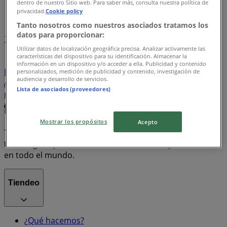
dentro de nuestro Sitio web. Para saber más, consulta nuestra política de
Índice de ofertas
privacidad.
Cookie policy
Tanto nosotros como nuestros asociados tratamos los
datos para proporcionar:
1
Utilizar datos de localización geográfica precisa. Analizar activamente las
características del dispositivo para su identificación. Almacenar la
Supermercados
Tiendas Departamentales
información en un dispositivo y/o acceder a ella. Publicidad y contenido
Farmacias y Salud
Bancos y Servicios
Ropa, Zapatos y
personalizados, medición de publicidad y contenido, investigación de
audiencia y desarrollo de servicios.
Accesorios
Electrónica
Hogar
motos
Lista de asociados (proveedores)
refrigeradores
lavadoras
celulares
Mostrar los propósitos
Acepto
Tiendeo forma parte de Shopfully, la empresa
tecnológica que está reinventando las compras locales
en todo el mundo.
Tiendeo
¿Qué hacemos?