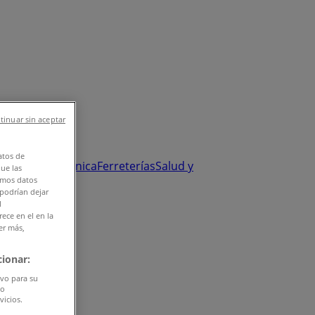
tinuar sin aceptar
atos de
y Salud
Electrónica
Ferreterías
Salud y
que las
amos datos
 podrían dejar
l
ece en el en la
er más,
ionar:
ivo para su
do
vicios.