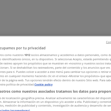
Con
cupamos por tu privacidad
ros como nuestros
1012
socios almacenamos y accedemos a datos personales, como d
, Zapatos y Accesorios
El Regreso A Clases
Hogar
Farmacias 
 identificadores únicos, en tu dispositivo. Si seleccionas Acepto, estarás permitiendo 
rías y Papelerías
Ocio
Niños
Viajes y Entretenimiento
Ópticas
de rastreo apoyen los propósitos que se muestran en «nosotros y nuestros socios trat
ionar». Si se deshabilitan los rastreadores, parte del contenido y los anuncios que ves
antes para ti. Puedes volver a acceder a este menú para cambiar tus opciones o retirar e
to en cualquier momento haciendo clic en el enlace «Mostrar los propósitos» que apar
or de la página web. Tus opciones tendrán efecto dentro de nuestro Sitio web. Para sab
stra política de privacidad.
Cookie policy
sotros como nuestros asociados tratamos los datos para proporc
s de localización geográfica precisa. Analizar activamente las características del disposit
ón. Almacenar la información en un dispositivo y/o acceder a ella. Publicidad y conteni
os, medición de publicidad y contenido, investigación de audiencia y desarrollo de ser
ociados (proveedores)