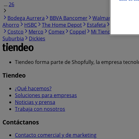
...
26
Bodega Aurrera
BBVA Bancomer
Walmart
Banorte
Ahorro
HSBC
The Home Depot
Estafeta
HEB
Weste
Costco
Merco
Comex
Coppel
Mi Tienda del Ahorr
Suburbia
Dickies
Tiendeo forma parte de Shopfully, la empresa tecnol
Tiendeo
¿Qué hacemos?
Soluciones para empresas
Noticias y prensa
Trabaja con nosotros
Contáctanos
Contacto comercial y de marketing