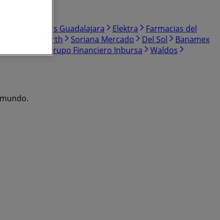
per
Farmacias Guadalajara
Elektra
Farmacias del
 Ley
Woolworth
Soriana Mercado
Del Sol
Banamex
ea
Truper
Grupo Financiero Inbursa
Waldos
l mundo.