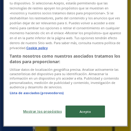
Lunes
tu dispositivo. Si seleccionas Acepto, estarás permitiendo que las
tecnologías de rastreo apoyen los propósitos que se muestran en
10:00 - 20:00
«nosotros y nuestros socios tratamos datos para proporcionar». Si se
Martes
deshabilitan los rastreadores, parte del contenido y los anuncios que ves
10:00 - 20:00
podrían dejar de ser relevantes para ti. Puedes volver a acceder a este
Miércoles
menú para cambiar tus opciones o retirar el consentimiento en cualquier
momento haciendo clic en el enlace «Mostrar los propósitos» que aparece
10:00 - 20:00
en el en la parte inferior de la página web. Tus opciones tendrán efecto
Jueves
dentro de nuestro Sitio web. Para saber más, consulta nuestra política de
10:00 - 20:00
privacidad.
Cookie policy
Viernes
Tanto nosotros como nuestros asociados tratamos los
10:00 - 20:00
datos para proporcionar:
Sábado
Utilizar datos de localización geográfica precisa. Analizar activamente las
10:00 - 20:00
características del dispositivo para su identificación. Almacenar la
información en un dispositivo y/o acceder a ella. Publicidad y contenido
personalizados, medición de publicidad y contenido, investigación de
Mapa
(442) 225-2293
Coppel El Pueblito - Entre Esq.
audiencia y desarrollo de servicios.
Josefa Ortiz De Dominguez
Lista de asociados (proveedores)
Abierto
Hasta las 20:00
Mostrar los propósitos
Acepto
Domingo
11:00 - 19:00