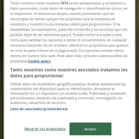
Tanto nosotros como nuestros
1014
socios almacenamos y accedemos a
datos personales, como datos de navegación o identificadores únicos, en
tu dispositivo. Si seleccionas Acepto, estarás permitiendo que las
Colchas Concord
tecnologías de rastreo apoyen los propósitos que se muestran en
«nosotros y nuestros socios tratamos datos para proporcionar». Si se
Ahorra ahora con nuestras ofertas
deshabilitan los rastreadores, parte del contenido y los anuncios que ves
podrían dejar de ser relevantes para ti. Puedes volver a acceder a este
menú para cambiar tus opciones o retirar el consentimiento en cualquier
Vence el 31/10
momento haciendo clic en el enlace «Mostrar los propósitos» que aparece
en el en la parte inferior de la página web. Tus opciones tendrán efecto
dentro de nuestro Sitio web. Para saber más, consulta nuestra política de
privacidad.
Cookie policy
Tanto nosotros como nuestros asociados tratamos los
Colchas Concord
datos para proporcionar:
Ofertas y promociones actuales
Utilizar datos de localización geográfica precisa. Analizar activamente las
características del dispositivo para su identificación. Almacenar la
información en un dispositivo y/o acceder a ella. Publicidad y contenido
Vence el 31/10
453 m - Gómez Palacio
personalizados, medición de publicidad y contenido, investigación de
audiencia y desarrollo de servicios.
Lista de asociados (proveedores)
Colchas Concord
Mostrar los propósitos
Acepto
Ofertas principales para todos los