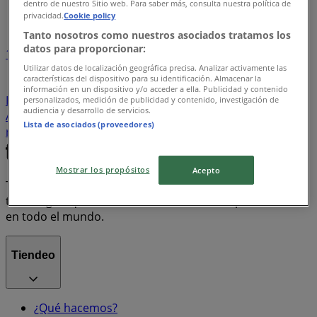
dentro de nuestro Sitio web. Para saber más, consulta nuestra política de
Índice de ofertas
privacidad.
Cookie policy
Tanto nosotros como nuestros asociados tratamos los
datos para proporcionar:
1
Utilizar datos de localización geográfica precisa. Analizar activamente las
características del dispositivo para su identificación. Almacenar la
Supermercados
Tiendas Departamentales
información en un dispositivo y/o acceder a ella. Publicidad y contenido
Farmacias y Salud
Bancos y Servicios
Ropa, Zapatos y
personalizados, medición de publicidad y contenido, investigación de
audiencia y desarrollo de servicios.
Accesorios
Electrónica
Hogar
motos
Lista de asociados (proveedores)
refrigeradores
lavadoras
celulares
Mostrar los propósitos
Acepto
Tiendeo forma parte de Shopfully, la empresa
tecnológica que está reinventando las compras locales
en todo el mundo.
Tiendeo
¿Qué hacemos?