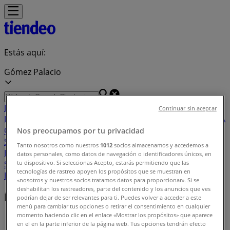
Estás aquí:
Gómez Palacio
Destacados
Supermercados
Tiendas
Continuar sin aceptar
Departamentales
Ropa, Zapatos y Accesorios
El Regreso A
Clases
Hogar
Farmacias y
Nos preocupamos por tu privacidad
Salud
Electrónica
Ferreterías
Salud y
Tanto nosotros como nuestros
1012
socios almacenamos y accedemos a
Belleza
Restaurantes
Autos
Bancos y
datos personales, como datos de navegación o identificadores únicos, en
Servicios
Deporte
Librerías y Papelerías
Ocio
Niños
Viajes y
tu dispositivo. Si seleccionas Acepto, estarás permitiendo que las
tecnologías de rastreo apoyen los propósitos que se muestran en
Entretenimiento
Ópticas
«nosotros y nuestros socios tratamos datos para proporcionar». Si se
deshabilitan los rastreadores, parte del contenido y los anuncios que ves
Índice de ofertas en Gómez Palacio
podrían dejar de ser relevantes para ti. Puedes volver a acceder a este
menú para cambiar tus opciones o retirar el consentimiento en cualquier
momento haciendo clic en el enlace «Mostrar los propósitos» que aparece
Tiendeo en Gómez Palacio
»
en el en la parte inferior de la página web. Tus opciones tendrán efecto