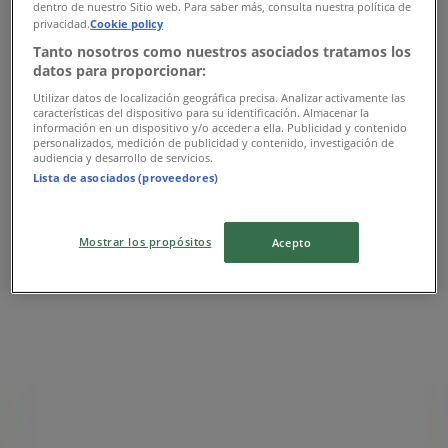
Modatelas
dentro de nuestro Sitio web. Para saber más, consulta nuestra política de
privacidad.
Cookie policy
Ofertas Modatelas
Tanto nosotros como nuestros asociados tratamos los
datos para proporcionar:
Publicidad
Utilizar datos de localización geográfica precisa. Analizar activamente las
características del dispositivo para su identificación. Almacenar la
información en un dispositivo y/o acceder a ella. Publicidad y contenido
personalizados, medición de publicidad y contenido, investigación de
audiencia y desarrollo de servicios.
Lista de asociados (proveedores)
Mostrar los propósitos
Acepto
Las tiendas más cercanas