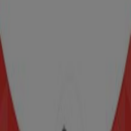
Victorinox
Blvd. Miguel Alemán S/N Esq. Aldama, Gómez
Palacio
43 m
Samsung
Blvd. Miguel Alemán S/N, esq. Aldama, Col. Centro,
Torreón
210 m
Western Union