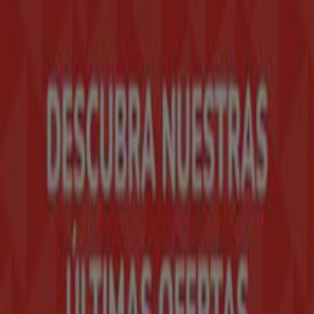
Tiendeo forma parte de Shopfully, la empresa
tecnológica que está reinventando las compras locales
en todo el mundo.
Tiendeo
¿Qué hacemos?
Soluciones para empresas
Noticias y prensa
Trabaja con nosotros
Contáctanos