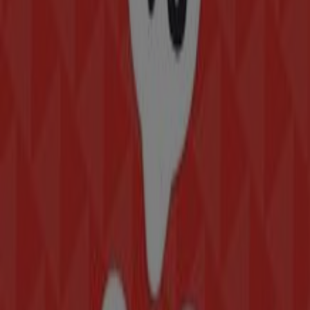
Otros negocios de Hogar en Gómez
Palacio
Modatelas
Bienvenido a la tienda de
Modatelas
en Tiendeo, donde
podrás descubrir las mejores
ofertas
,
promociones
y
catálogos
de esta destacada marca del sector de
Hogar
.
Nuestra tienda física está ubicada en
AV. VICTORIA NO.
163 SUR
,
Gómez Palacio
, y en ella encontrarás una
amplia gama de productos de calidad que te permitirán
ahorrar durante todo el
agosto de 2026
.
En Tiendeo te ofrecemos toda la información actualizada
sobre
Modatelas
, como los horarios de apertura, las
ofertas exclusivas y la ubicación exacta de la tienda en