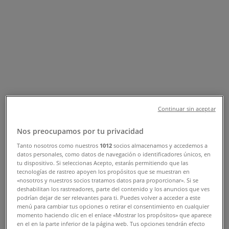
Tienda Modatelas | AV. VICTORIA
NO. 163 SUR, Gómez Palacio -
Teléfonos, Horarios y Promociones
Tiendeo en Gómez Palacio
»
Ofertas de Hogar en Gómez Palacio
»
Modatelas en Gómez Palacio
»
Modatelas | AV. VICTORIA NO. 163 SUR
Continuar sin aceptar
Mapa
01 871 715 16 61
Nos preocupamos por tu privacidad
Mapa
01 871 715 16 61
Tanto nosotros como nuestros
1012
socios almacenamos y accedemos a
datos personales, como datos de navegación o identificadores únicos, en
Ofertas de Modatelas en Gómez
tu dispositivo. Si seleccionas Acepto, estarás permitiendo que las
tecnologías de rastreo apoyen los propósitos que se muestran en
Palacio
«nosotros y nuestros socios tratamos datos para proporcionar». Si se
deshabilitan los rastreadores, parte del contenido y los anuncios que ves
podrían dejar de ser relevantes para ti. Puedes volver a acceder a este
menú para cambiar tus opciones o retirar el consentimiento en cualquier
momento haciendo clic en el enlace «Mostrar los propósitos» que aparece
en el en la parte inferior de la página web. Tus opciones tendrán efecto