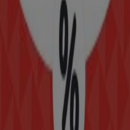
Av Guadalupe Victoria 148 Nte, Gómez Palacio
244 m
Cerrado
BBVA Bancomer
MORELOS NO 704 SUR, Gómez Palacio
267 m
Modelorama
HIDALGO 312, Gómez Palacio
281 m