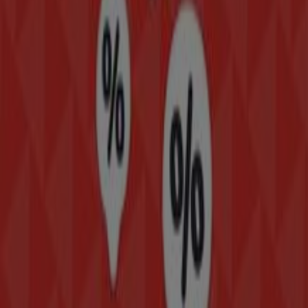
AV. VICTORIA NO. 163 SUR
. Además, tendrás acceso a
los últimos catálogos de
Modatelas
, donde podrás
descubrir las promociones más recientes y aprovechar
grandes descuentos en productos de
Hogar
para tus
compras en
Gómez Palacio
.
No pierdas la oportunidad de visitar la tienda de
Modatelas
en
AV. VICTORIA NO. 163 SUR
para disfrutar
de una experiencia de compra completa. Te invitamos a
explorar las promociones que tenemos para ti este
agosto
y mantenerte informado de las mejores ofertas
de
Modatelas
en
Gómez Palacio
. ¡Visítanos y empieza a
ahorrar hoy mismo!
Más información de Modatelas
Ver otras tiendas de
Modatelas en Gómez Palacio
Publicidad