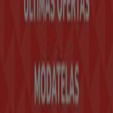
Contacto comercial y de marketing
Tienda mal colocada en el mapa
Notificar un folleto
¿Encontraste un problema en la web o en la
aplicación?
Índices
Marcas
Marcas locales
Negocios
Negocios cercanos
Productos
Productos locales
Ciudades
Descargar la app Tiendeo