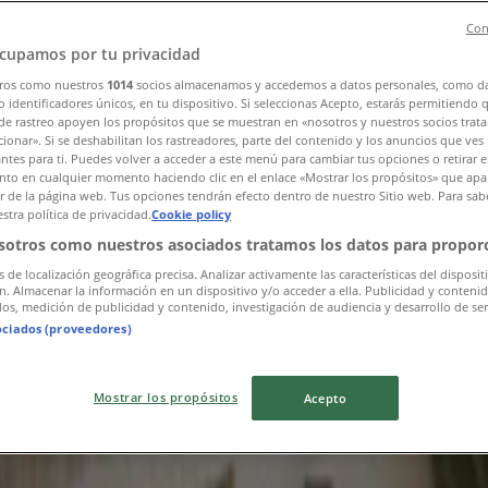
Con
Guaymas
»
cupamos por tu privacidad
ros como nuestros
1014
socios almacenamos y accedemos a datos personales, como d
 identificadores únicos, en tu dispositivo. Si seleccionas Acepto, estarás permitiendo 
de rastreo apoyen los propósitos que se muestran en «nosotros y nuestros socios trat
ionar». Si se deshabilitan los rastreadores, parte del contenido y los anuncios que ves
antes para ti. Puedes volver a acceder a este menú para cambiar tus opciones o retirar e
to en cualquier momento haciendo clic en el enlace «Mostrar los propósitos» que apar
or de la página web. Tus opciones tendrán efecto dentro de nuestro Sitio web. Para sab
stra política de privacidad.
Cookie policy
sotros como nuestros asociados tratamos los datos para proporc
s de localización geográfica precisa. Analizar activamente las características del disposit
ón. Almacenar la información en un dispositivo y/o acceder a ella. Publicidad y conteni
os, medición de publicidad y contenido, investigación de audiencia y desarrollo de ser
ociados (proveedores)
Mostrar los propósitos
Acepto