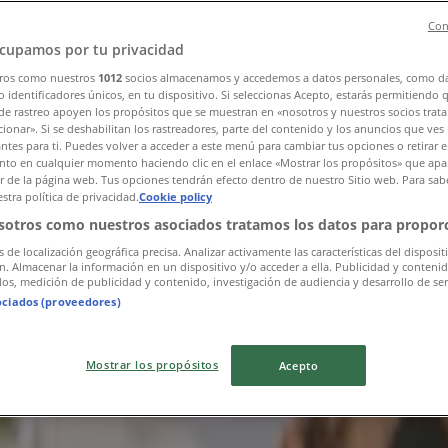
Con
Guaymas
»
cupamos por tu privacidad
ros como nuestros
1012
socios almacenamos y accedemos a datos personales, como d
 identificadores únicos, en tu dispositivo. Si seleccionas Acepto, estarás permitiendo 
de rastreo apoyen los propósitos que se muestran en «nosotros y nuestros socios trat
ionar». Si se deshabilitan los rastreadores, parte del contenido y los anuncios que ves
antes para ti. Puedes volver a acceder a este menú para cambiar tus opciones o retirar e
to en cualquier momento haciendo clic en el enlace «Mostrar los propósitos» que apar
or de la página web. Tus opciones tendrán efecto dentro de nuestro Sitio web. Para sab
stra política de privacidad.
Cookie policy
sotros como nuestros asociados tratamos los datos para proporc
s de localización geográfica precisa. Analizar activamente las características del disposit
ón. Almacenar la información en un dispositivo y/o acceder a ella. Publicidad y conteni
os, medición de publicidad y contenido, investigación de audiencia y desarrollo de ser
ociados (proveedores)
Mostrar los propósitos
Acepto