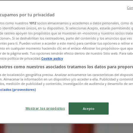
Con
cupamos por tu privacidad
ros como nuestros
1012
socios almacenamos y accedemos a datos personales, como d
 identificadores únicos, en tu dispositivo. Si seleccionas Acepto, estarás permitiendo 
de rastreo apoyen los propósitos que se muestran en «nosotros y nuestros socios trat
endencia
ionar». Si se deshabilitan los rastreadores, parte del contenido y los anuncios que ves
antes para ti. Puedes volver a acceder a este menú para cambiar tus opciones o retirar e
to en cualquier momento haciendo clic en el enlace «Mostrar los propósitos» que apar
or de la página web. Tus opciones tendrán efecto dentro de nuestro Sitio web. Para sab
stra política de privacidad.
Cookie policy
sotros como nuestros asociados tratamos los datos para proporc
s de localización geográfica precisa. Analizar activamente las características del disposit
ón. Almacenar la información en un dispositivo y/o acceder a ella. Publicidad y conteni
os, medición de publicidad y contenido, investigación de audiencia y desarrollo de ser
ociados (proveedores)
Mostrar los propósitos
Acepto