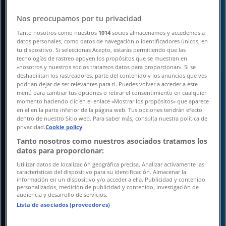
Categoría:
Bancos y Servicios
Nos preocupamos por tu privacidad
Oferta más reciente:
20/1/2026
Tanto nosotros como nuestros
1014
socios almacenamos y accedemos a
datos personales, como datos de navegación o identificadores únicos, en
tu dispositivo. Si seleccionas Acepto, estarás permitiendo que las
tecnologías de rastreo apoyen los propósitos que se muestran en
«nosotros y nuestros socios tratamos datos para proporcionar». Si se
deshabilitan los rastreadores, parte del contenido y los anuncios que ves
podrían dejar de ser relevantes para ti. Puedes volver a acceder a este
Estafeta
menú para cambiar tus opciones o retirar el consentimiento en cualquier
momento haciendo clic en el enlace «Mostrar los propósitos» que aparece
en el en la parte inferior de la página web. Tus opciones tendrán efecto
Promos
dentro de nuestro Sitio web. Para saber más, consulta nuestra política de
privacidad.
Cookie policy
Vence el 31/12
Tanto nosotros como nuestros asociados tratamos los
{"numCatalogs":1}
datos para proporcionar:
Utilizar datos de localización geográfica precisa. Analizar activamente las
características del dispositivo para su identificación. Almacenar la
información en un dispositivo y/o acceder a ella. Publicidad y contenido
personalizados, medición de publicidad y contenido, investigación de
audiencia y desarrollo de servicios.
Lista de asociados (proveedores)
Ahorrar es aún más fácil con la aplicación.