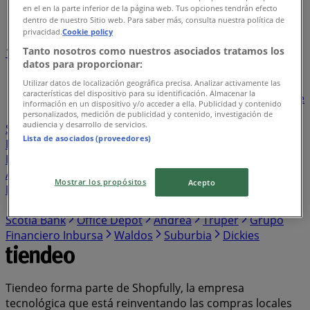
en el en la parte inferior de la página web. Tus opciones tendrán efecto
Índice de negocios en Isla Mujeres
dentro de nuestro Sitio web. Para saber más, consulta nuestra política de
privacidad.
Cookie policy
Tanto nosotros como nuestros asociados tratamos los
1
2
3
4
5
datos para proporcionar:
...
26
Utilizar datos de localización geográfica precisa. Analizar activamente las
características del dispositivo para su identificación. Almacenar la
Bodega Aurrera
BBVA Bancomer
Walmart
Banorte
información en un dispositivo y/o acceder a ella. Publicidad y contenido
Santander
Sam's Club
Farmacias Similares
personalizados, medición de publicidad y contenido, investigación de
audiencia y desarrollo de servicios.
Soriana Híper
Farmacias Guadalajara
Elektra
Lista de asociados (proveedores)
Farmacias del Ahorro
HSBC
The Home Depot
Estafeta
HEB
Western Union
Chedraui
Banco
Azteca
S-Mart
OXXO
Casa Ley
Woolworth
Soriana
Mostrar los propósitos
Acepto
Mercado
Del Sol
Banamex
Costco
Merco
Comex
Coppel
Mi Tienda del Ahorro
Alsuper
Tiendas 3B
Scotia Bank
Office Depot
Andrea
Truper
Grupo
Financiero Inbursa
Waldos
Suburbia
Dickies
Tiendeo forma parte de Shopfully, la empresa
tecnológica que está reinventando las compras locales