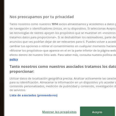
Arteli
Nos preocupamos por tu privacidad
Tanto nosotros como nuestros
1014
socios almacenamos y accedemos a datos 
Catálogo Arteli
de navegación o identificadores únicos, en tu dispositivo. Si seleccionas Acept
las tecnologías de rastreo apoyen los propósitos que se muestran en «nosotros
tratamos datos para proporcionar». Si se deshabilitan los rastreadores, parte de
Vence el 23/8
Isla Mujeres
anuncios que ves podrían dejar de ser relevantes para ti. Puedes volver a acce
cambiar tus opciones o retirar el consentimiento en cualquier momento haciendo
«Mostrar los propósitos» que aparece en el en la parte inferior de la página we
efecto dentro de nuestro Sitio web. Para saber más, consulta nuestra política d
Super kompras
policy
Tanto nosotros como nuestros asociados tratamos los dat
Grandes descuentos en productos
proporcionar:
seleccionados
Utilizar datos de localización geográfica precisa. Analizar activamente las caracte
para su identificación. Almacenar la información en un dispositivo y/o acceder a
contenido personalizados, medición de publicidad y contenido, investigación d
Vence el 7/9
Isla Mujeres
de servicios.
Anticipado
Lista de asociados (proveedores)
Price Shoes
Mostrar los propósitos
Acepto