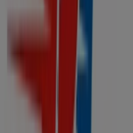
sector de
Autos
. Nuestra tienda física está ubicada en
Calz. Taxqueña 2480,
,
Iztapalapa
, y en ella encontrarás
una amplia gama de productos de calidad que te
permitirán ahorrar durante todo el
agosto de 2026
.
En Tiendeo te ofrecemos toda la información actualizada
sobre
Refaccionaria California
, como los horarios de
apertura, las ofertas exclusivas y la ubicación exacta de
la tienda en
Calz. Taxqueña 2480,
. Además, tendrás
acceso a los últimos catálogos de
Refaccionaria
California
, donde podrás descubrir las promociones
más recientes y aprovechar grandes descuentos en
productos de
Autos
para tus compras en
Iztapalapa
.
No pierdas la oportunidad de visitar la tienda de
Refaccionaria California
en
Calz. Taxqueña 2480,
para
disfrutar de una experiencia de compra completa. Te
invitamos a explorar las promociones que tenemos para
ti este
agosto
y mantenerte informado de las mejores
ofertas de
Refaccionaria California
en
Iztapalapa
.
¡Visítanos y empieza a ahorrar hoy mismo!