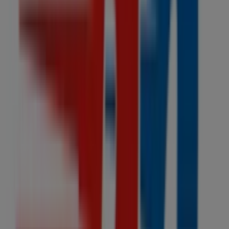
Av. Moliere 353 Loc. L-A, Ciudad de México
8 m
Cerrado
Benotto
San Luis Potosí No. 211, Cuauhtémoc (CDMX)
11 m
Toks Restaurante
Calle Invierno 17 Esq. José F Gutiérrez, Iztapalapa
38 m