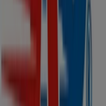
¿Qué hacemos?
Soluciones para empresas
Noticias y prensa
Trabaja con nosotros
Contáctanos
Contacto comercial y de marketing
Tienda mal colocada en el mapa
Notificar un folleto
¿Encontraste un problema en la web o en la
aplicación?
Índices
Marcas