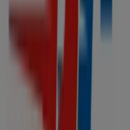
Samsung
Cristóbal Colón No. 79, Iztapalapa
59 m
Otros negocios de Autos en
Iztapalapa
Refaccionaria California
Bienvenido a la tienda de
Refaccionaria California
en
Tiendeo, donde podrás descubrir las mejores
ofertas
,
promociones
y
catálogos
de esta destacada marca del