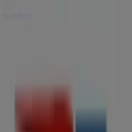
Estás aquí:
Iztapalapa
Destacados
Supermercados
Tiendas
Departamentales
Ropa, Zapatos y Accesorios
El Regreso A
Clases
Hogar
Farmacias y
Salud
Electrónica
Ferreterías
Salud y
Belleza
Restaurantes
Autos
Bancos y
Servicios
Deporte
Librerías y Papelerías
Ocio
Niños
Viajes y
Entretenimiento
Ópticas
Publicidad