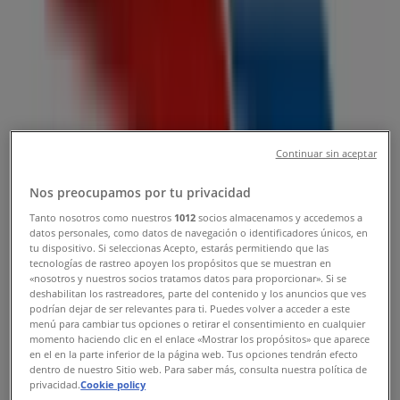
Tienda Refaccionaria California |
Calz. Taxqueña 2480,, Iztapalapa -
Teléfonos, Horarios y Promociones
Tiendeo en Iztapalapa
»
Ofertas de Autos en Iztapalapa
Continuar sin aceptar
»
Nos preocupamos por tu privacidad
Refaccionaria California en Iztapalapa
»
Tanto nosotros como nuestros
1012
socios almacenamos y accedemos a
Refaccionaria California | Calz. Taxqueña 2480,
datos personales, como datos de navegación o identificadores únicos, en
tu dispositivo. Si seleccionas Acepto, estarás permitiendo que las
tecnologías de rastreo apoyen los propósitos que se muestran en
Mapa
(55) 5695-2225
Refaccionaria California
«nosotros y nuestros socios tratamos datos para proporcionar». Si se
Taxqueña
deshabilitan los rastreadores, parte del contenido y los anuncios que ves
Mapa
(55) 5695-2225
Refaccionaria California
podrían dejar de ser relevantes para ti. Puedes volver a acceder a este
menú para cambiar tus opciones o retirar el consentimiento en cualquier
Taxqueña
momento haciendo clic en el enlace «Mostrar los propósitos» que aparece
en el en la parte inferior de la página web. Tus opciones tendrán efecto
Estamos a punto de publicar ofertas de Refaccionaria
dentro de nuestro Sitio web. Para saber más, consulta nuestra política de
California
privacidad.
Cookie policy