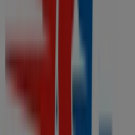
Más información de Refaccionaria California
Ver otras
tiendas de Refaccionaria California en Iztapalapa
Publicidad