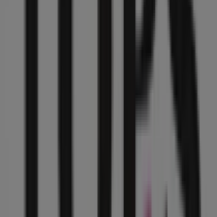
Las tiendas más cercanas
Hooters
Av. Moliere 353 Loc. L-A, Ciudad de México
8 m
Cerrado