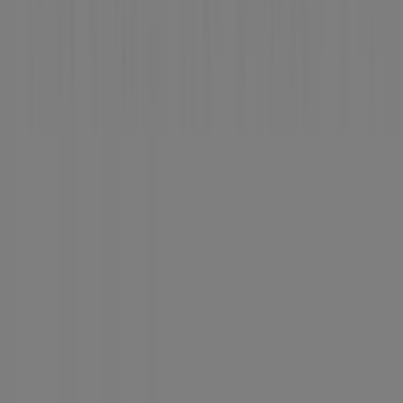
Noticias y prensa
Trabaja con nosotros
Contáctanos
Contacto comercial y de marketing
Tienda mal colocada en el mapa
Notificar un folleto
¿Encontraste un problema en la web o en la
aplicación?
Índices
Marcas
Marcas locales
Negocios