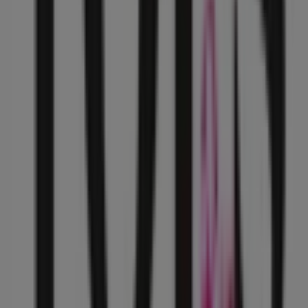
Benotto
San Luis Potosí No. 211, Cuauhtémoc (CDMX)
11 m
Toks Restaurante
Calle Invierno 17 Esq. José F Gutiérrez, Iztapalapa
38 m
Samsung