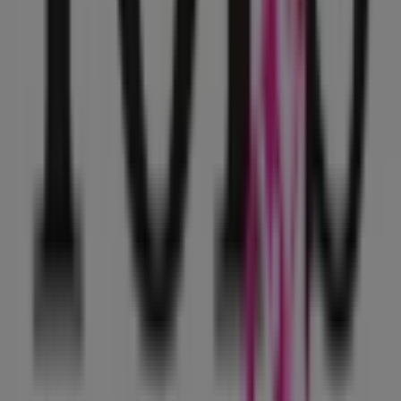
Cristóbal Colón No. 79, Iztapalapa
59 m
Otros negocios de Ropa, Zapatos y
Accesorios en Iztapalapa
Tops & Bottoms
Bienvenido a la tienda de
Tops & Bottoms
en Tiendeo,
donde podrás descubrir las mejores
ofertas
,
promociones
y
catálogos
de esta destacada marca del
sector de
Ropa, Zapatos y Accesorios
. Nuestra tienda
física está ubicada en
Canal de Tezontle No, 1512. Col.
Alfonso Ortiz Tirado
,
Iztapalapa
, y en ella encontrarás
una amplia gama de productos de calidad que te
permitirán ahorrar durante todo el
agosto de 2026
.