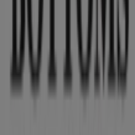
Tiendeo forma parte de Shopfully, la empresa
tecnológica que está reinventando las compras locales
en todo el mundo.
Tiendeo
¿Qué hacemos?
Soluciones para empresas