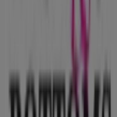
En Tiendeo te ofrecemos toda la información actualizada
sobre
Tops & Bottoms
, como los horarios de apertura,
las ofertas exclusivas y la ubicación exacta de la tienda
en
Canal de Tezontle No, 1512. Col. Alfonso Ortiz
Tirado
. Además, tendrás acceso a los últimos catálogos
de
Tops & Bottoms
, donde podrás descubrir las
promociones más recientes y aprovechar grandes
descuentos en productos de
Ropa, Zapatos y
Accesorios
para tus compras en
Iztapalapa
.
No pierdas la oportunidad de visitar la tienda de
Tops &
Bottoms
en
Canal de Tezontle No, 1512. Col. Alfonso
Ortiz Tirado
para disfrutar de una experiencia de
compra completa. Te invitamos a explorar las
promociones que tenemos para ti este
agosto
y
mantenerte informado de las mejores ofertas de
Tops &
Bottoms
en
Iztapalapa
. ¡Visítanos y empieza a ahorrar
hoy mismo!
Más información de Tops & Bottoms
Ver otras tiendas de