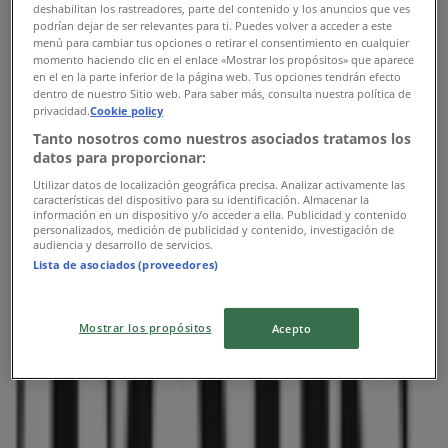
Lunes
deshabilitan los rastreadores, parte del contenido y los anuncios que ves
podrían dejar de ser relevantes para ti. Puedes volver a acceder a este
11:00 - 20:00
menú para cambiar tus opciones o retirar el consentimiento en cualquier
Martes
momento haciendo clic en el enlace «Mostrar los propósitos» que aparece
11:00 - 20:00
en el en la parte inferior de la página web. Tus opciones tendrán efecto
dentro de nuestro Sitio web. Para saber más, consulta nuestra política de
Miércoles
privacidad.
Cookie policy
11:00 - 20:00
Tanto nosotros como nuestros asociados tratamos los
Jueves
datos para proporcionar:
11:00 - 20:00
Viernes
Utilizar datos de localización geográfica precisa. Analizar activamente las
características del dispositivo para su identificación. Almacenar la
11:00 - 20:00
información en un dispositivo y/o acceder a ella. Publicidad y contenido
Sábado
personalizados, medición de publicidad y contenido, investigación de
audiencia y desarrollo de servicios.
11:00 - 20:00
Lista de asociados (proveedores)
Mapa
91290101
Mostrar los propósitos
Acepto
Cerrado
Domingo
11:00 - 20:00
Lunes