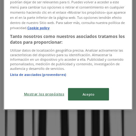
podrían dejar de ser relevantes para ti. Puedes volver a acceder a este
menú para cambiar tus opciones o retirar el consentimiento en cualquier
momento haciendo clic en el enlace «Mostrar los propósitos» que aparece
en el en la parte inferior de la página web. Tus opciones tendrán efecto
dentro de nuestro Sitio web. Para saber más, consulta nuestra política de
Tops & Bottoms
privacidad.
Cookie policy
Av. Canal de Tezontle No. 1512, Iztapalapa
Tanto nosotros como nuestros asociados tratamos los
datos para proporcionar:
3.0 km
Utilizar datos de localización geográfica precisa. Analizar activamente las
características del dispositivo para su identificación. Almacenar la
información en un dispositivo y/o acceder a ella. Publicidad y contenido
personalizados, medición de publicidad y contenido, investigación de
audiencia y desarrollo de servicios.
Lista de asociados (proveedores)
Tops & Bottoms
Av. Cuauhtémoc 462, Benito Juárez (CDMX)
Mostrar los propósitos
Acepto
8.2 km