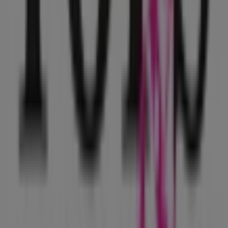
Ver más ciudades
Otros negocios de Ropa, Zapatos y
Accesorios en Iztapalapa
Tops & Bottoms
¡Bienvenido a Tiendeo! Aquí puedes encontrar no solo
las mejores
ofertas
,
catálogos
y
promociones
, sino
también descubrir las tiendas más populares en
Iztapalapa
. Durante el mes de
agosto de 2026
, en
nuestra plataforma podrás conocer las últimas
novedades de
Tops & Bottoms
, una de las marcas más
reconocidas, así como la ubicación y detalles de las
tiendas más cercanas en
Iztapalapa
.
En Tiendeo, no solo tendrás acceso a
promociones
y
descuentos, sino también a información sobre las
tiendas físicas de tu ciudad. Explora los catálogos de