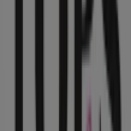
Tops & Bottoms
Colector 13 No. 280, Gustavo A Madero
14.7 km
Tops & Bottoms
Av. Central, Ecatepec de Morelos
18.5 km
Publicidad