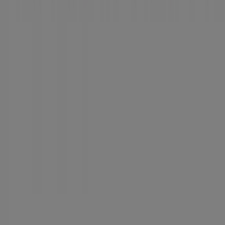
Contacto comercial y de marketing
Tienda mal colocada en el mapa
Notificar un folleto
¿Encontraste un problema en la web o en la
aplicación?
Índices
Marcas
Marcas locales
Negocios
Negocios cercanos
Productos
Productos locales
Ciudades
Descargar la app Tiendeo