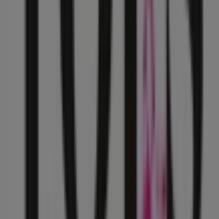
Estamos a punto de publicar ofertas de Tops & Bottoms
Ciudades con tiendas de Tops &
Bottoms
Tops & Bottoms en Iztacalco
Tops & Bottoms en
Ciudad de Apizaco
Tops & Bottoms en Ciudad de
Huitzuco
Tops & Bottoms en Coatepec (Estado de
México)
Tops & Bottoms en Ciudad de México
Tops &
Bottoms en Gustavo A Madero
Tops & Bottoms en
Ecatepec de Morelos
Tops & Bottoms en Metepec
(México)