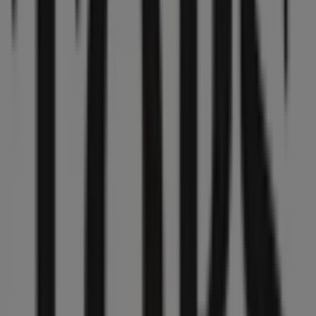
Tops & Bottoms
Viaducto 462, Benito Juárez (CDMX)
9.9 km
Publicidad