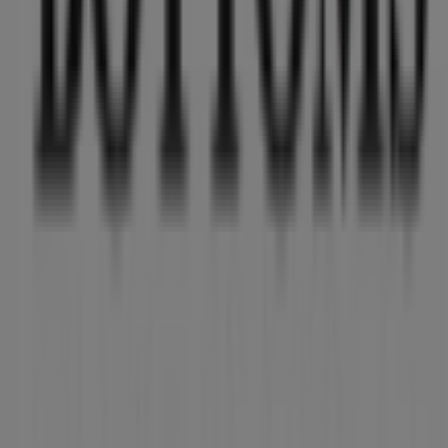
Tiendeo forma parte de Shopfully, la empresa
tecnológica que está reinventando las compras locales
en todo el mundo.
Tiendeo
¿Qué hacemos?
Soluciones para empresas
Noticias y prensa
Trabaja con nosotros
Contáctanos