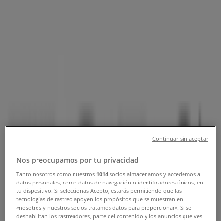
Tiendas Tops & Bottoms Iztapalapa
- Horarios, Teléfonos y Direcciones
Tiendeo en Iztapalapa
»
Ofertas de Ropa, Zapatos y Accesorios en
Iztapalapa
»
Tops & Bottoms en Iztapalapa
»
Tiendas de Tops & Bottoms en Iztapalapa
Tops & Bottoms
Continuar sin aceptar
Canal de Tezontle No, 1512. Col. Alfonso Ortiz
Nos preocupamos por tu privacidad
Tirado, Iztapalapa
Tanto nosotros como nuestros
1014
socios almacenamos y accedemos a
datos personales, como datos de navegación o identificadores únicos, en
2.9 km
tu dispositivo. Si seleccionas Acepto, estarás permitiendo que las
tecnologías de rastreo apoyen los propósitos que se muestran en
Cerrado
«nosotros y nuestros socios tratamos datos para proporcionar». Si se
deshabilitan los rastreadores, parte del contenido y los anuncios que ves