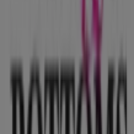
Tops & Bottoms
, encuentra las tiendas en
Iztapalapa
y
descubre los productos con grandes descuentos para
ahorrar en tus compras este
agosto
. Además, te
mantenemos al tanto de las ubicaciones exactas,
horarios de atención y todos los detalles necesarios para
que puedas disfrutar de una experiencia de compra
completa en
Iztapalapa
.
No pierdas la oportunidad de aprovechar las
ofertas
de
Tops & Bottoms
en las tiendas de
Iztapalapa
y
mantente actualizado con los mejores precios durante
agosto de 2026
. En Tiendeo, siempre encontrarás las
mejores tiendas y opciones de compra en
Iztapalapa
.
¡Empieza a explorar las tiendas y promociones que
tenemos para ti ahora mismo!
Publicidad