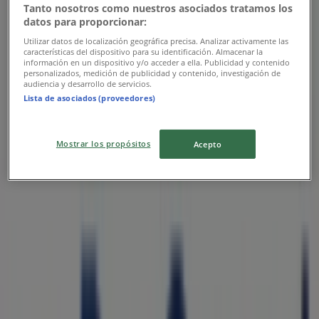
Tanto nosotros como nuestros asociados tratamos los
datos para proporcionar:
Bancoppel
Utilizar datos de localización geográfica precisa. Analizar activamente las
características del dispositivo para su identificación. Almacenar la
información en un dispositivo y/o acceder a ella. Publicidad y contenido
Comisiones
personalizados, medición de publicidad y contenido, investigación de
audiencia y desarrollo de servicios.
Vence el 31/12
Lista de asociados (proveedores)
Las tiendas más cercanas
Mostrar los propósitos
Acepto
Sayer
CALLE BENITO JUÁREZ S\N, Ciudad Juárez
319 m
Del Rio