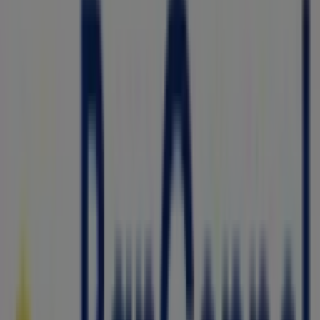
Avenida de las Torres, 126, Ciudad Juárez
393 m
OXXO
Valle Del Paseo 604, Ciudad Juárez
540 m
Modelorama
MIGUEL HIDALGO 962, Ciudad Juárez
559 m