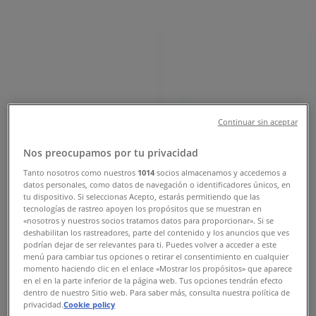
Sucursal Bancoppel | AVE. DE LAS
TORRES #2111, Ciudad Juárez -
Teléfonos, Horarios y Promociones
Tiendeo en Ciudad Juárez
»
Ofertas de Bancos y Servicios en Ciudad Juárez
»
Bancoppel en Ciudad Juárez
»
Continuar sin aceptar
Bancoppel | AVE. DE LAS TORRES #2111
Nos preocupamos por tu privacidad
Mapa
656-1709215
Tanto nosotros como nuestros
1014
socios almacenamos y accedemos a
datos personales, como datos de navegación o identificadores únicos, en
Mapa
656-1709215
tu dispositivo. Si seleccionas Acepto, estarás permitiendo que las
tecnologías de rastreo apoyen los propósitos que se muestran en
Ofertas de Bancoppel en Ciudad
«nosotros y nuestros socios tratamos datos para proporcionar». Si se
deshabilitan los rastreadores, parte del contenido y los anuncios que ves
Juárez
podrían dejar de ser relevantes para ti. Puedes volver a acceder a este
menú para cambiar tus opciones o retirar el consentimiento en cualquier
momento haciendo clic en el enlace «Mostrar los propósitos» que aparece
en el en la parte inferior de la página web. Tus opciones tendrán efecto
dentro de nuestro Sitio web. Para saber más, consulta nuestra política de
privacidad.
Cookie policy