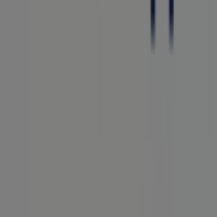
Tiendeo forma parte de Shopfully, la empresa
tecnológica que está reinventando las compras locales
en todo el mundo.
Tiendeo