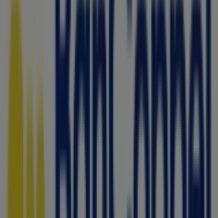
Superette
Boulevard Ignacio Zaragoza #8883, Ciudad Juárez
586 m
Otros negocios de Bancos y
Servicios en Ciudad Juárez
Bancoppel
Bienvenido a la tienda de
Bancoppel
en Tiendeo, donde
podrás descubrir las mejores
ofertas
,
promociones
y
catálogos
de esta destacada marca del sector de
Bancos y Servicios
. Nuestra tienda física está ubicada en