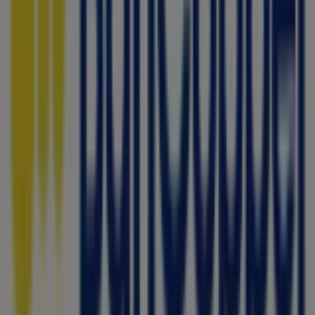
AVE. DE LAS TORRES #2111
,
Ciudad Juárez
, y en ella
encontrarás una amplia gama de productos de calidad
que te permitirán ahorrar durante todo el
agosto de
2026
.
En Tiendeo te ofrecemos toda la información actualizada
sobre
Bancoppel
, como los horarios de apertura, las
ofertas exclusivas y la ubicación exacta de la tienda en
AVE. DE LAS TORRES #2111
. Además, tendrás acceso a
los últimos catálogos de
Bancoppel
, donde podrás
descubrir las promociones más recientes y aprovechar
grandes descuentos en productos de
Bancos y Servicios
para tus compras en
Ciudad Juárez
.
No pierdas la oportunidad de visitar la tienda de
Bancoppel
en
AVE. DE LAS TORRES #2111
para disfrutar
de una experiencia de compra completa. Te invitamos a
explorar las promociones que tenemos para ti este
agosto
y mantenerte informado de las mejores ofertas
de
Bancoppel
en
Ciudad Juárez
. ¡Visítanos y empieza a
ahorrar hoy mismo!