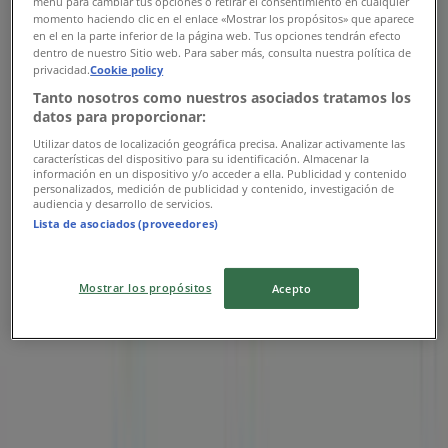
menú para cambiar tus opciones o retirar el consentimiento en cualquier
AV. HENEQUEN #1651, Ciudad Juárez
momento haciendo clic en el enlace «Mostrar los propósitos» que aparece
en el en la parte inferior de la página web. Tus opciones tendrán efecto
831 m
dentro de nuestro Sitio web. Para saber más, consulta nuestra política de
privacidad.
Cookie policy
Tanto nosotros como nuestros asociados tratamos los
datos para proporcionar:
Utilizar datos de localización geográfica precisa. Analizar activamente las
Bancoppel
características del dispositivo para su identificación. Almacenar la
información en un dispositivo y/o acceder a ella. Publicidad y contenido
AV. RAMON RAYÓN #295 NTE, Ciudad Juárez
personalizados, medición de publicidad y contenido, investigación de
audiencia y desarrollo de servicios.
Lista de asociados (proveedores)
2.1 km
Mostrar los propósitos
Acepto
Bancoppel
AV. DE LAS TORRES #1590 LOCAL B, Ciudad Juárez
2.1 km