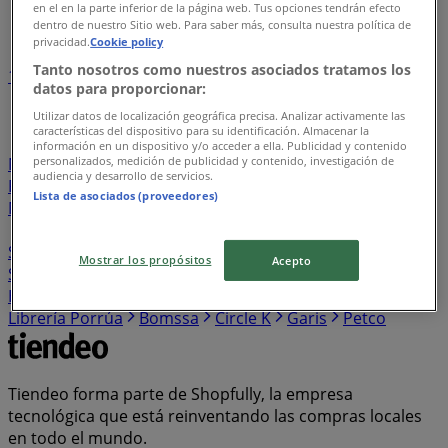
en el en la parte inferior de la página web. Tus opciones tendrán efecto
Índice de negocios en Ciudad Juárez
dentro de nuestro Sitio web. Para saber más, consulta nuestra política de
privacidad.
Cookie policy
Tanto nosotros como nuestros asociados tratamos los
1
2
3
4
5
datos para proporcionar:
...
26
Utilizar datos de localización geográfica precisa. Analizar activamente las
características del dispositivo para su identificación. Almacenar la
Lefties
Yamaha
Colchas Concord
C&A
Flexi
información en un dispositivo y/o acceder a ella. Publicidad y contenido
personalizados, medición de publicidad y contenido, investigación de
Nacional Monte de Piedad
Tupperware
Herbalife
audiencia y desarrollo de servicios.
Pro One
OfficeMax
Stanhome
Jafra
7-eleven
Lista de asociados (proveedores)
Merza
Muebles Dico
Contino
Super Gutierrez
KFC
Avon
Natura
El Florido
Infra
Súper Aki
SuBodega
Mundo Terra
Vips
Cuidado con el Perro
Mostrar los propósitos
Acepto
Starbucks
Ilusión
Impuls
Telmex
Zapaterías 3
Hermanos
Farmapronto
El Bodegón
RadioShack
Librería Porrúa
Bomssa
Circle K
Garis
Petco
Tiendeo forma parte de Shopfully, la empresa
tecnológica que está reinventando las compras locales
en todo el mundo.