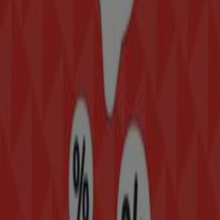
ahorrar durante todo el
agosto de 2026
.
En Tiendeo te ofrecemos toda la información actualizada
sobre
Modatelas
, como los horarios de apertura, las
ofertas exclusivas y la ubicación exacta de la tienda en
CALAZA MEXICO-TACUBA
. Además, tendrás acceso a los
últimos catálogos de
Modatelas
, donde podrás
descubrir las promociones más recientes y aprovechar
grandes descuentos en productos de
Hogar
para tus
compras en
Ciudad de México
.
No pierdas la oportunidad de visitar la tienda de
Modatelas
en
CALAZA MEXICO-TACUBA
para disfrutar
de una experiencia de compra completa. Te invitamos a
explorar las promociones que tenemos para ti este
agosto
y mantenerte informado de las mejores ofertas
de
Modatelas
en
Ciudad de México
. ¡Visítanos y
empieza a ahorrar hoy mismo!
Más información de Modatelas
Ver otras tiendas de
Modatelas en Ciudad de México