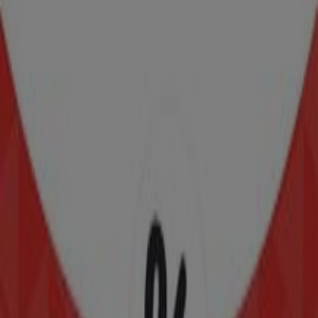
Samsung
Av. Ejército Nacional No. 980, locales 250 al 252, Col.
Chapultepec Morales, Miguel Hidalgo
48 m
Tupperware
Ahuehuetes 100 INT 209 , San Jose de los Cedros ,
Cuajimalpa , CDMX , C.P. 05200, Ciudad de México
49 m
Tupperware