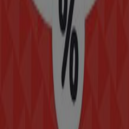
Boulevard del Temoluco No. 346 Col. Residencial
Acueducto de Guadalupe, Ciudad de México
49 m
Cerrado
Otros negocios de Hogar en Ciudad
de México
Modatelas
Bienvenido a la tienda de
Modatelas
en Tiendeo, donde
podrás descubrir las mejores
ofertas
,
promociones
y
catálogos
de esta destacada marca del sector de
Hogar
.
Nuestra tienda física está ubicada en
CALAZA MEXICO-
TACUBA
,
Ciudad de México
, y en ella encontrarás una
amplia gama de productos de calidad que te permitirán