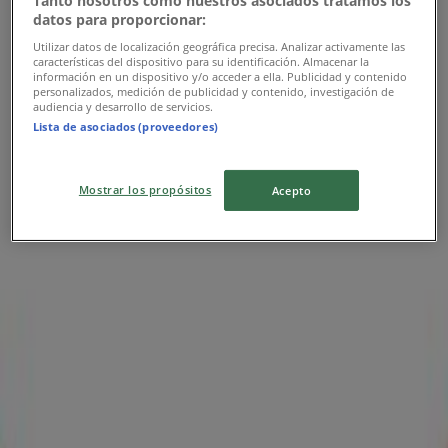
Tanto nosotros como nuestros asociados tratamos los
Modatelas
datos para proporcionar:
Ofertas Modatelas
Utilizar datos de localización geográfica precisa. Analizar activamente las
características del dispositivo para su identificación. Almacenar la
información en un dispositivo y/o acceder a ella. Publicidad y contenido
personalizados, medición de publicidad y contenido, investigación de
Publicidad
audiencia y desarrollo de servicios.
Lista de asociados (proveedores)
Mostrar los propósitos
Acepto
Las tiendas más cercanas