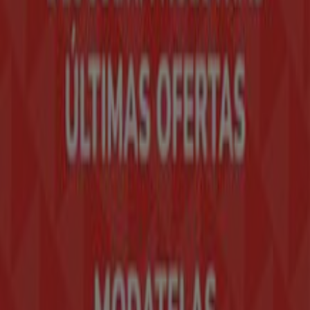
Trabaja con nosotros
Contáctanos
Contacto comercial y de marketing
Tienda mal colocada en el mapa
Notificar un folleto
¿Encontraste un problema en la web o en la
aplicación?
Índices
Marcas
Marcas locales
Negocios
Negocios cercanos