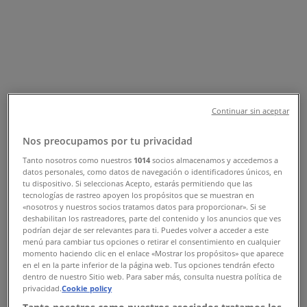
Tienda Modatelas | CALAZA
MEXICO-TACUBA , Ciudad de México
- Teléfonos, Horarios y Promociones
Tiendeo en Ciudad de México
»
Ofertas de Hogar en Ciudad de México
»
Continuar sin aceptar
Modatelas en Ciudad de México
»
Nos preocupamos por tu privacidad
Modatelas | CALAZA MEXICO-TACUBA
Tanto nosotros como nuestros
1014
socios almacenamos y accedemos a
Mapa
015528730734
datos personales, como datos de navegación o identificadores únicos, en
Mapa
015528730734
tu dispositivo. Si seleccionas Acepto, estarás permitiendo que las
tecnologías de rastreo apoyen los propósitos que se muestran en
«nosotros y nuestros socios tratamos datos para proporcionar». Si se
Ofertas de Modatelas en Ciudad de
deshabilitan los rastreadores, parte del contenido y los anuncios que ves
podrían dejar de ser relevantes para ti. Puedes volver a acceder a este
México
menú para cambiar tus opciones o retirar el consentimiento en cualquier
momento haciendo clic en el enlace «Mostrar los propósitos» que aparece
en el en la parte inferior de la página web. Tus opciones tendrán efecto
dentro de nuestro Sitio web. Para saber más, consulta nuestra política de
privacidad.
Cookie policy