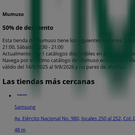
Mumuso
50% de descuento
Esta tienda de Mumuso tiene los siguientes horarios: Doming
21:00, Sábado 10:30 - 21:00
Actualmente hay 1 catálogos disponibles en esta tienda 
Navega por el último catálogo de Mumuso en Calzada Vallej
válido del 14/8/2025 al 9/8/2026 y no pares de ahorrar.
Las tiendas más cercanas
Samsung
Av. Ejército Nacional No. 980, locales 250 al 252, Col
48 m