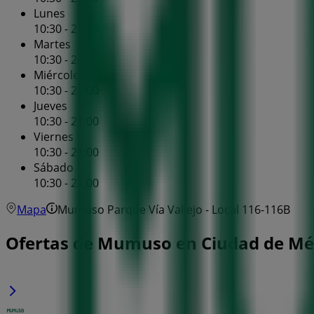
Lunes
10:30 - 21:00
Martes
10:30 - 21:00
Miércoles
10:30 - 21:00
Jueves
10:30 - 21:00
Viernes
10:30 - 21:00
Sábado
10:30 - 21:00
Mapa
Mumuso Parque Vía Vallejo - Local 116-116B
Ofertas de Mumuso en Ciudad de Mé