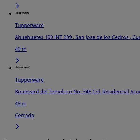
Tupperware
Ahuehuetes 100 INT 209 , San Jose de los Cedros , Cu
49 m
Tupperware
Boulevard del Temoluco No. 346 Col. Residencial Ac
49 m
Cerrado