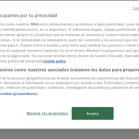
ios, Teléfonos y Catálogos
Con
cupamos por tu privacidad
éxico
»
ros como nuestros
1014
socios almacenamos y accedemos a datos personales, como d
 identificadores únicos, en tu dispositivo. Si seleccionas Acepto, estarás permitiendo 
de rastreo apoyen los propósitos que se muestran en «nosotros y nuestros socios trat
anta Cruz de las Salinas, Delg. Azcapotzalco,CDMX, C.P. 023
ionar». Si se deshabilitan los rastreadores, parte del contenido y los anuncios que ves
antes para ti. Puedes volver a acceder a este menú para cambiar tus opciones o retirar e
to en cualquier momento haciendo clic en el enlace «Mostrar los propósitos» que apar
or de la página web. Tus opciones tendrán efecto dentro de nuestro Sitio web. Para sab
stra política de privacidad.
Cookie policy
sotros como nuestros asociados tratamos los datos para proporc
s de localización geográfica precisa. Analizar activamente las características del disposit
ón. Almacenar la información en un dispositivo y/o acceder a ella. Publicidad y conteni
os, medición de publicidad y contenido, investigación de audiencia y desarrollo de ser
ociados (proveedores)
Mostrar los propósitos
Acepto