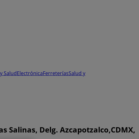
y Salud
Electrónica
Ferreterías
Salud y
las Salinas, Delg. Azcapotzalco,CDMX,