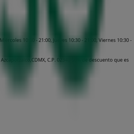
ércoles 10:30 - 21:00, Jueves 10:30 - 21:00, Viernes 10:30 -
lg. Azcapotzalco,CDMX, C.P. 02340 50% de descuento que es