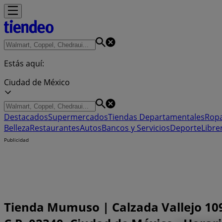
Estás aquí:
Ciudad de México
Destacados
Supermercados
Tiendas Departamentales
Ropa
Belleza
Restaurantes
Autos
Bancos y Servicios
Deporte
Libre
Publicidad
Tienda Mumuso | Calzada Vallejo 1090