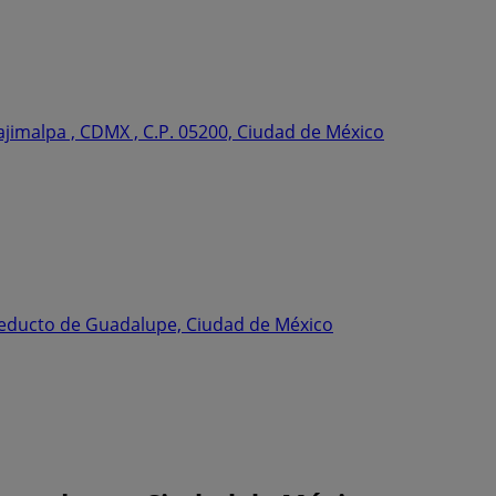
ajimalpa , CDMX , C.P. 05200, Ciudad de México
ueducto de Guadalupe, Ciudad de México