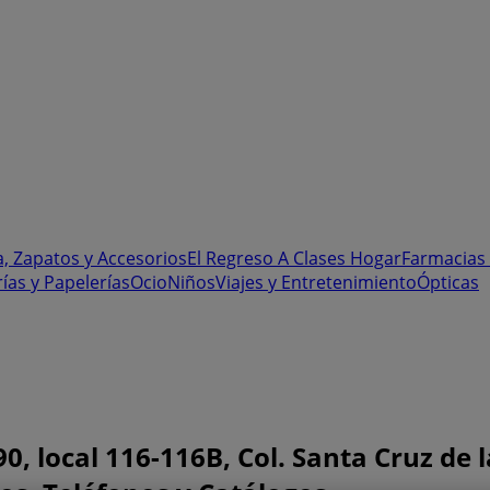
, Zapatos y Accesorios
El Regreso A Clases
Hogar
Farmacias 
rías y Papelerías
Ocio
Niños
Viajes y Entretenimiento
Ópticas
, local 116-116B, Col. Santa Cruz de 