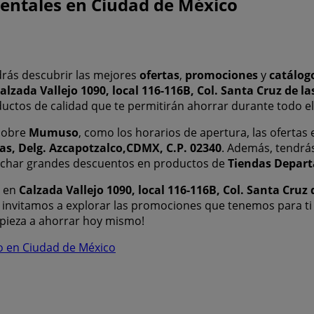
entales en Ciudad de México
rás descubrir las mejores
ofertas
,
promociones
y
catálog
alzada Vallejo 1090, local 116-116B, Col. Santa Cruz de l
ductos de calidad que te permitirán ahorrar durante todo e
 sobre
Mumuso
, como los horarios de apertura, las ofertas 
inas, Delg. Azcapotzalco,CDMX, C.P. 02340
. Además, tendrás
echar grandes descuentos en productos de
Tiendas Depar
en
Calzada Vallejo 1090, local 116-116B, Col. Santa Cruz
 invitamos a explorar las promociones que tenemos para ti
empieza a ahorrar hoy mismo!
o en Ciudad de México