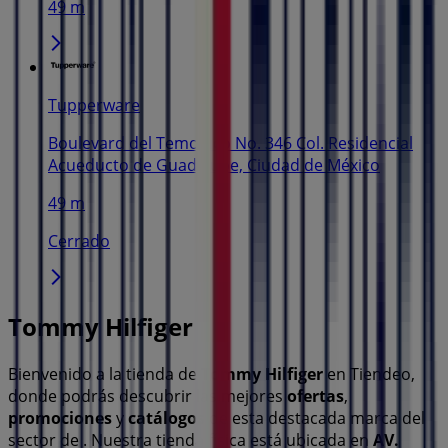
49 m
Tupperware
Boulevard del Temoluco No. 346 Col. Residencial
Acueducto de Guadalupe, Ciudad de México
49 m
Cerrado
Tommy Hilfiger
Bienvenido a la tienda de
Tommy Hilfiger
en Tiendeo,
donde podrás descubrir las mejores
ofertas
,
promociones
y
catálogos
de esta destacada marca del
sector de
. Nuestra tienda física está ubicada en
AV.