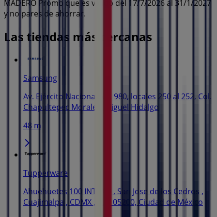
MADERO Promo que es válido del 17/7/2026 al 31/1/2027
y no pares de ahorrar.
Las tiendas más cercanas
Samsung
Av. Ejército Nacional No. 980, locales 250 al 252, Col.
Chapultepec Morales, Miguel Hidalgo
48 m
Tupperware
Ahuehuetes 100 INT 209 , San Jose de los Cedros ,
Cuajimalpa , CDMX , C.P. 05200, Ciudad de México