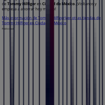
de
Tommy Hilfiger
en
Ciudad de México
. ¡Visítanos y
empieza a ahorrar hoy mismo!
Más información de Tommy Hilfiger
Ver otras tiendas de
Tommy Hilfiger en Ciudad de México
Publicidad