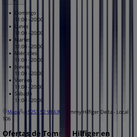
Domingo
11:00 - 20:00
Lunes
11:00 - 20:00
Martes
11:00 - 20:00
Miércoles
11:00 - 20:00
Jueves
11:00 - 20:00
Viernes
11:00 - 20:00
Sábado
11:00 - 20:00
Mapa
+5257 52 98 63
Tommy Hilfiger Delta - Local
106
Ofertas de Tommy Hilfiger en