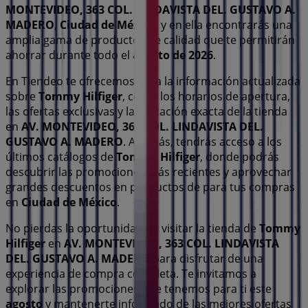
MONTEVIDEO, 363 COL. LINDAVISTA DEL. GUSTAVO A.
MADERO
,
Ciudad de México
, y en ella encontrarás una
amplia gama de productos de calidad que te permitirán
ahorrar durante todo el
agosto de 2026
.
En Tiendeo te ofrecemos toda la información actualizada
sobre
Tommy Hilfiger
, como los horarios de apertura,
las ofertas exclusivas y la ubicación exacta de la tienda
en
AV. MONTEVIDEO, 363 COL. LINDAVISTA DEL.
GUSTAVO A. MADERO
. Además, tendrás acceso a los
últimos catálogos de
Tommy Hilfiger
, donde podrás
descubrir las promociones más recientes y aprovechar
grandes descuentos en productos de
para tus compras
en
Ciudad de México
.
No pierdas la oportunidad de visitar la tienda de
Tommy
Hilfiger
en
AV. MONTEVIDEO, 363 COL. LINDAVISTA
DEL. GUSTAVO A. MADERO
para disfrutar de una
experiencia de compra completa. Te invitamos a
explorar las promociones que tenemos para ti este
agosto
y mantenerte informado de las mejores ofertas