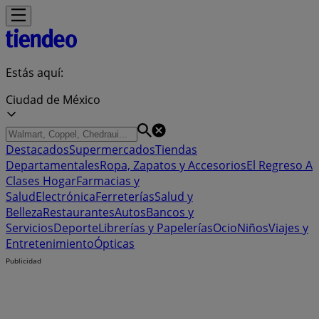
Estás aquí:
Ciudad de México
Destacados
Supermercados
Tiendas
Departamentales
Ropa, Zapatos y Accesorios
El Regreso A
Clases
Hogar
Farmacias y
Salud
Electrónica
Ferreterías
Salud y
Belleza
Restaurantes
Autos
Bancos y
Servicios
Deporte
Librerías y Papelerías
Ocio
Niños
Viajes y
Entretenimiento
Ópticas
Publicidad