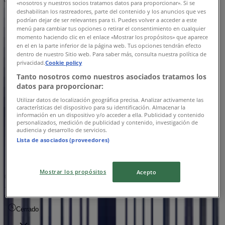
«nosotros y nuestros socios tratamos datos para proporcionar». Si se
deshabilitan los rastreadores, parte del contenido y los anuncios que ves
Domingo
podrían dejar de ser relevantes para ti. Puedes volver a acceder a este
11:00 - 20:00
menú para cambiar tus opciones o retirar el consentimiento en cualquier
Lunes
momento haciendo clic en el enlace «Mostrar los propósitos» que aparece
en el en la parte inferior de la página web. Tus opciones tendrán efecto
11:00 - 20:00
dentro de nuestro Sitio web. Para saber más, consulta nuestra política de
Martes
privacidad.
Cookie policy
11:00 - 20:00
Tanto nosotros como nuestros asociados tratamos los
Miércoles
datos para proporcionar:
11:00 - 20:00
Utilizar datos de localización geográfica precisa. Analizar activamente las
Jueves
características del dispositivo para su identificación. Almacenar la
11:00 - 20:00
información en un dispositivo y/o acceder a ella. Publicidad y contenido
personalizados, medición de publicidad y contenido, investigación de
Viernes
audiencia y desarrollo de servicios.
11:00 - 20:00
Lista de asociados (proveedores)
Sábado
11:00 - 20:00
Mostrar los propósitos
Acepto
Mapa
+5257 52 98 63
Tommy Hilfiger Delta - Local
106
Cerrado