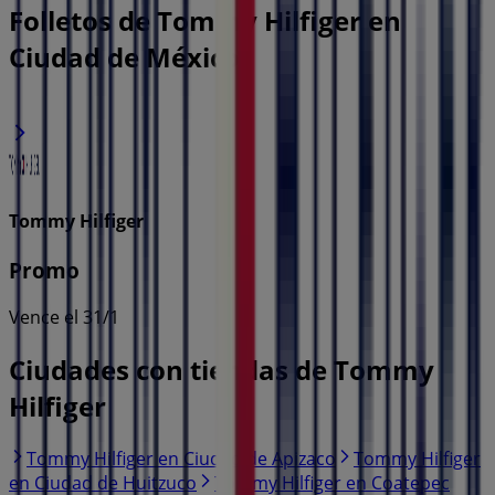
Folletos de Tommy Hilfiger en
Ciudad de México
Tommy Hilfiger
Promo
Vence el 31/1
Ciudades con tiendas de Tommy
Hilfiger
Tommy Hilfiger en Ciudad de Apizaco
Tommy Hilfiger
en Ciudad de Huitzuco
Tommy Hilfiger en Coatepec