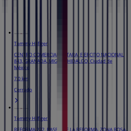
Tommy Hilfiger
CENTRO COMERCIAL ANTARA, EJERCITO NACIONAL
843, GRANADA, MIGUEL HIDALGO, Ciudad de
México
7.0 km
Cerrado
Tommy Hilfiger
REFORMA 222, PASEO DE LA REFORMA, ZONA ROSA,