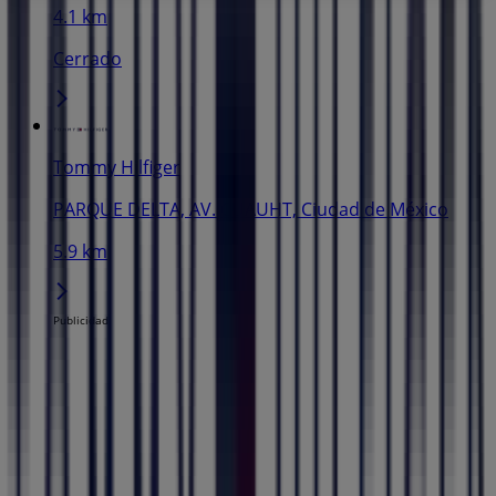
4.1 km
Cerrado
Tommy Hilfiger
PARQUE DELTA, AV. CUAUHT, Ciudad de México
5.9 km
Publicidad