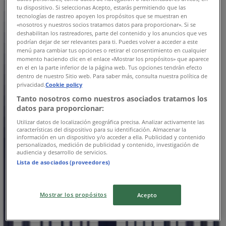
2.6 km
tu dispositivo. Si seleccionas Acepto, estarás permitiendo que las
tecnologías de rastreo apoyen los propósitos que se muestran en
«nosotros y nuestros socios tratamos datos para proporcionar». Si se
deshabilitan los rastreadores, parte del contenido y los anuncios que ves
podrían dejar de ser relevantes para ti. Puedes volver a acceder a este
menú para cambiar tus opciones o retirar el consentimiento en cualquier
Tommy Hilfiger
momento haciendo clic en el enlace «Mostrar los propósitos» que aparece
en el en la parte inferior de la página web. Tus opciones tendrán efecto
AV. COYOACAN, 2000, LOCAL 1810, SECCION 2 DEL
dentro de nuestro Sitio web. Para saber más, consulta nuestra política de
CENTRO COMERCIAL COLONIA XOCO, DELEGACION
privacidad.
Cookie policy
BENITO JUAREZ, COYOACAN, Ciudad de México
Tanto nosotros como nuestros asociados tratamos los
datos para proporcionar:
3.0 km
Utilizar datos de localización geográfica precisa. Analizar activamente las
características del dispositivo para su identificación. Almacenar la
Cerrado
información en un dispositivo y/o acceder a ella. Publicidad y contenido
personalizados, medición de publicidad y contenido, investigación de
audiencia y desarrollo de servicios.
Lista de asociados (proveedores)
Tommy Hilfiger
Mostrar los propósitos
Acepto
AV. MONTEVIDEO, 363 COL. LINDAVISTA DEL.
GUSTAVO A. MADERO, Ciudad de México