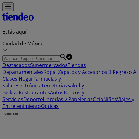
Estás aquí:
Ciudad de México
Destacados
Supermercados
Tiendas
Departamentales
Ropa, Zapatos y Accesorios
El Regreso A
Clases
Hogar
Farmacias y
Salud
Electrónica
Ferreterías
Salud y
Belleza
Restaurantes
Autos
Bancos y
Servicios
Deporte
Librerías y Papelerías
Ocio
Niños
Viajes y
Entretenimiento
Ópticas
Publicidad