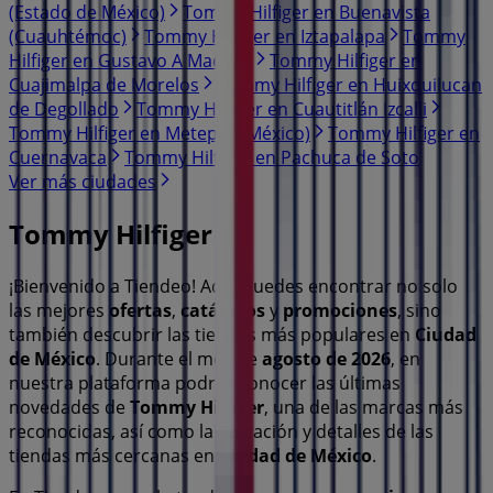
(Estado de México)
Tommy Hilfiger en Buenavista
(Cuauhtémoc)
Tommy Hilfiger en Iztapalapa
Tommy
Hilfiger en Gustavo A Madero
Tommy Hilfiger en
Cuajimalpa de Morelos
Tommy Hilfiger en Huixquilucan
de Degollado
Tommy Hilfiger en Cuautitlán Izcalli
Tommy Hilfiger en Metepec (México)
Tommy Hilfiger en
Cuernavaca
Tommy Hilfiger en Pachuca de Soto
Ver más ciudades
Tommy Hilfiger
¡Bienvenido a Tiendeo! Aquí puedes encontrar no solo
las mejores
ofertas
,
catálogos
y
promociones
, sino
también descubrir las tiendas más populares en
Ciudad
de México
. Durante el mes de
agosto de 2026
, en
nuestra plataforma podrás conocer las últimas
novedades de
Tommy Hilfiger
, una de las marcas más
reconocidas, así como la ubicación y detalles de las
tiendas más cercanas en
Ciudad de México
.