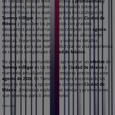
En Tiendeo, no solo tendrás acceso a
promociones
y
descuentos, sino también a información sobre las
tiendas físicas de tu ciudad. Explora los catálogos de
Tommy Hilfiger
, encuentra las tiendas en
Ciudad de
México
y descubre los productos con grandes
descuentos para ahorrar en tus compras este
agosto
.
Además, te mantenemos al tanto de las ubicaciones
exactas, horarios de atención y todos los detalles
necesarios para que puedas disfrutar de una experiencia
de compra completa en
Ciudad de México
.
No pierdas la oportunidad de aprovechar las
ofertas
de
Tommy Hilfiger
en las tiendas de
Ciudad de México
y
mantente actualizado con los mejores precios durante
agosto de 2026
. En Tiendeo, siempre encontrarás las
mejores tiendas y opciones de compra en
Ciudad de
México
. ¡Empieza a explorar las tiendas y promociones
que tenemos para ti ahora mismo!
Publicidad