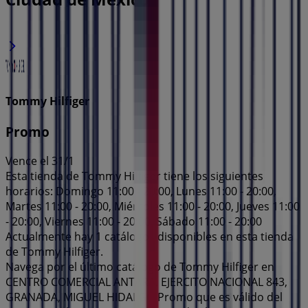
Tommy Hilfiger
Promo
Vence el 31/1
Esta tienda de Tommy Hilfiger tiene los siguientes
horarios: Domingo 11:00 - 20:00, Lunes 11:00 - 20:00,
Martes 11:00 - 20:00, Miércoles 11:00 - 20:00, Jueves 11:00
- 20:00, Viernes 11:00 - 20:00, Sábado 11:00 - 20:00
Actualmente hay 1 catálogos disponibles en esta tienda
de Tommy Hilfiger.
Navega por el último catálogo de Tommy Hilfiger en
CENTRO COMERCIAL ANTARA, EJERCITO NACIONAL 843,
GRANADA, MIGUEL HIDALGO Promo que es válido del