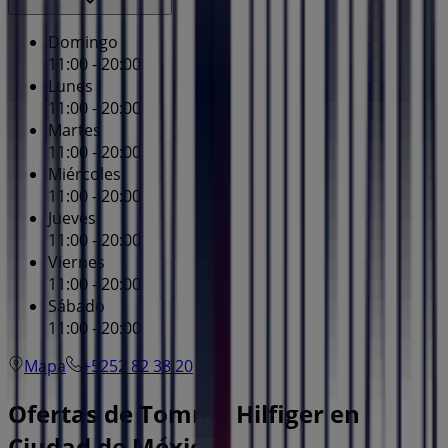
Domingo
11:00 - 20:00
Lunes
11:00 - 20:00
Martes
11:00 - 20:00
Miércoles
11:00 - 20:00
Jueves
11:00 - 20:00
Viernes
11:00 - 20:00
Sábado
11:00 - 20:00
Mapa
+5252 82 38 20
Ofertas de Tommy Hilfiger en
Ciudad de México