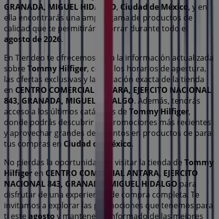
GRANADA, MIGUEL HIDALGO
,
Ciudad de México
, y en
ella encontrarás una amplia gama de productos de
calidad que te permitirán ahorrar durante todo el
agosto de 2026
.
En Tiendeo te ofrecemos toda la información actualizada
sobre
Tommy Hilfiger
, como los horarios de apertura,
las ofertas exclusivas y la ubicación exacta de la tienda
en
CENTRO COMERCIAL ANTARA, EJERCITO NACIONAL
843, GRANADA, MIGUEL HIDALGO
. Además, tendrás
acceso a los últimos catálogos de
Tommy Hilfiger
,
donde podrás descubrir las promociones más recientes
y aprovechar grandes descuentos en productos de
para
tus compras en
Ciudad de México
.
No pierdas la oportunidad de visitar la tienda de
Tommy
Hilfiger
en
CENTRO COMERCIAL ANTARA, EJERCITO
NACIONAL 843, GRANADA, MIGUEL HIDALGO
para
disfrutar de una experiencia de compra completa. Te
invitamos a explorar las promociones que tenemos para
ti este
agosto
y mantenerte informado de las mejores