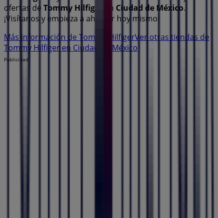
ofertas de
Tommy Hilfiger
en
Ciudad de México
.
¡Visítanos y empieza a ahorrar hoy mismo!
Más información de Tommy Hilfiger
Ver otras tiendas de
Tommy Hilfiger en Ciudad de México
Publicidad