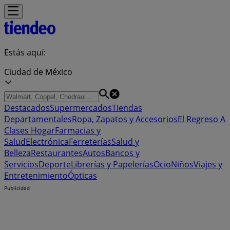
Estás aquí:
Ciudad de México
Destacados
Supermercados
Tiendas
Departamentales
Ropa, Zapatos y Accesorios
El Regreso A
Clases
Hogar
Farmacias y
Salud
Electrónica
Ferreterías
Salud y
Belleza
Restaurantes
Autos
Bancos y
Servicios
Deporte
Librerías y Papelerías
Ocio
Niños
Viajes y
Entretenimiento
Ópticas
Publicidad