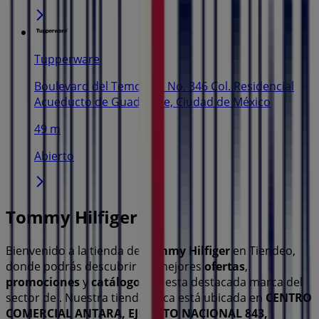
Tupperware
Boulevard del Temoluco No. 346 Col. Residencial
Acueducto de Guadalupe, Ciudad de México
49 m
Abierto
Tommy Hilfiger
Bienvenido a la tienda de
Tommy Hilfiger
en Tiendeo,
donde podrás descubrir las mejores
ofertas
,
promociones
y
catálogos
de esta destacada marca del
sector de
. Nuestra tienda física está ubicada en
CENTRO
COMERCIAL ANTARA, EJERCITO NACIONAL 843,