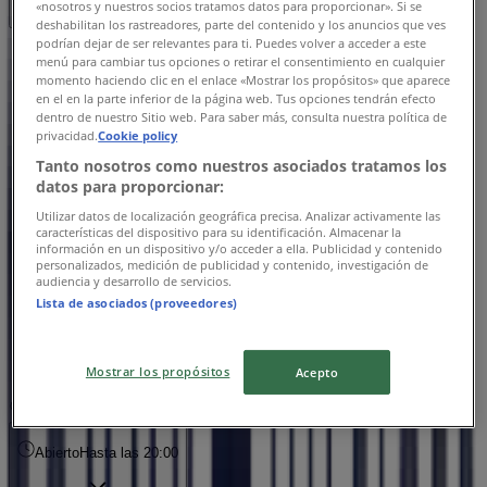
«nosotros y nuestros socios tratamos datos para proporcionar». Si se
deshabilitan los rastreadores, parte del contenido y los anuncios que ves
podrían dejar de ser relevantes para ti. Puedes volver a acceder a este
Domingo
menú para cambiar tus opciones o retirar el consentimiento en cualquier
11:00 - 20:00
momento haciendo clic en el enlace «Mostrar los propósitos» que aparece
en el en la parte inferior de la página web. Tus opciones tendrán efecto
Lunes
dentro de nuestro Sitio web. Para saber más, consulta nuestra política de
11:00 - 20:00
privacidad.
Cookie policy
Martes
Tanto nosotros como nuestros asociados tratamos los
11:00 - 20:00
datos para proporcionar:
Miércoles
Utilizar datos de localización geográfica precisa. Analizar activamente las
11:00 - 20:00
características del dispositivo para su identificación. Almacenar la
Jueves
información en un dispositivo y/o acceder a ella. Publicidad y contenido
personalizados, medición de publicidad y contenido, investigación de
11:00 - 20:00
audiencia y desarrollo de servicios.
Viernes
Lista de asociados (proveedores)
11:00 - 20:00
Sábado
11:00 - 20:00
Mostrar los propósitos
Acepto
Mapa
+5252 82 38 20
Abierto
Hasta las 20:00