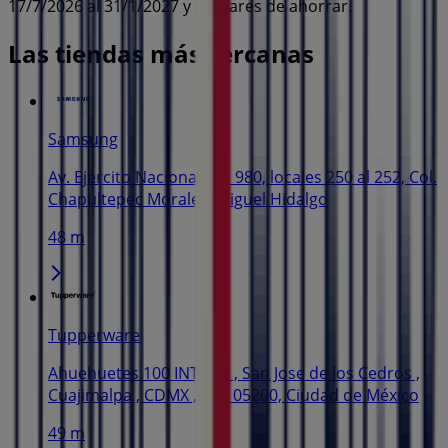
17/7/2026 al 31/1/2027 y no pares de ahorrar.
Las tiendas más cercanas
Samsung
Av. Ejército Nacional No. 980, locales 250 al 252, Col.
Chapultepec Morales, Miguel Hidalgo
48 m
Tupperware
Ahuehuetes 100 INT 209 , San Jose de los Cedros ,
Cuajimalpa , CDMX , C.P. 05200, Ciudad de México
49 m