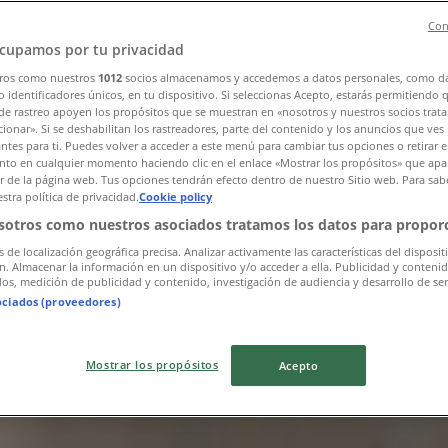
Con
cupamos por tu privacidad
ros como nuestros
1012
socios almacenamos y accedemos a datos personales, como d
 identificadores únicos, en tu dispositivo. Si seleccionas Acepto, estarás permitiendo 
de rastreo apoyen los propósitos que se muestran en «nosotros y nuestros socios trat
ionar». Si se deshabilitan los rastreadores, parte del contenido y los anuncios que ves
antes para ti. Puedes volver a acceder a este menú para cambiar tus opciones o retirar e
to en cualquier momento haciendo clic en el enlace «Mostrar los propósitos» que apar
or de la página web. Tus opciones tendrán efecto dentro de nuestro Sitio web. Para sab
stra política de privacidad.
Cookie policy
sotros como nuestros asociados tratamos los datos para proporc
s de localización geográfica precisa. Analizar activamente las características del disposit
ón. Almacenar la información en un dispositivo y/o acceder a ella. Publicidad y conteni
os, medición de publicidad y contenido, investigación de audiencia y desarrollo de ser
ociados (proveedores)
Mostrar los propósitos
Acepto