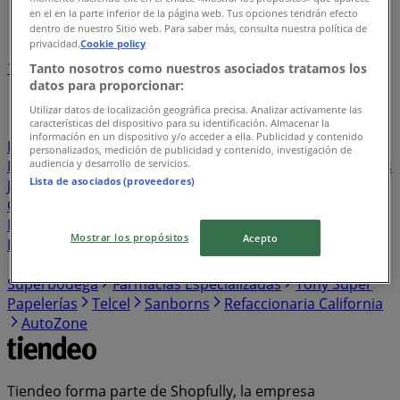
Índice de negocios en Macuspana
en el en la parte inferior de la página web. Tus opciones tendrán efecto
dentro de nuestro Sitio web. Para saber más, consulta nuestra política de
privacidad.
Cookie policy
1
2
3
4
5
Tanto nosotros como nuestros asociados tratamos los
datos para proporcionar:
...
26
Utilizar datos de localización geográfica precisa. Analizar activamente las
características del dispositivo para su identificación. Almacenar la
Farmacias Benavides
Construrama
Liverpool
información en un dispositivo y/o acceder a ella. Publicidad y contenido
Farmacias YZA
Zorro
Banregio
La Comer
La
personalizados, medición de publicidad y contenido, investigación de
audiencia y desarrollo de servicios.
Parisina
Sayer
Interceramic
Movistar
FedEx
Carl's
Lista de asociados (proveedores)
Jr
Vianney
Modatelas
Plaza de la Tecnología
City
Club
Cklass
Sears
Afirme
Farmacia San Pablo
McDonald's
Price Shoes
Steren
Burger King
Mostrar los propósitos
Acepto
Domino's Pizza
Helvex
Soriana Súper
Milano
GNC
Soriana Express
Tiendas Neto
ZARA
AKÁ
Superbodega
Farmacias Especializadas
Tony Super
Papelerías
Telcel
Sanborns
Refaccionaria California
AutoZone
Tiendeo forma parte de Shopfully, la empresa