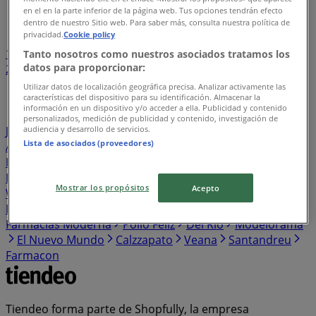
Índice de negocios en Macuspana
en el en la parte inferior de la página web. Tus opciones tendrán efecto
dentro de nuestro Sitio web. Para saber más, consulta nuestra política de
privacidad.
Cookie policy
1
...
Tanto nosotros como nuestros asociados tratamos los
datos para proporcionar:
2
3
4
5
6
...
26
Utilizar datos de localización geográfica precisa. Analizar activamente las
características del dispositivo para su identificación. Almacenar la
información en un dispositivo y/o acceder a ella. Publicidad y contenido
BetterWare
Tecnolite
Fresko
Pizza Hut
Oggi
personalizados, medición de publicidad y contenido, investigación de
audiencia y desarrollo de servicios.
Jeans
Knova
Pirma
Samsung
H&M
Honda
Las
Lista de asociados (proveedores)
Alitas
Adosa
Skechers
Promoda
Farmacias San
Isidro y San Borja
Innovasport
Makita
Dairy Queen
Build-A-Bear
Cyzone
Providencia
Terramar Brands
Mostrar los propósitos
Acepto
Walmart Express
Puma
Victorinox
Scorpion
New
Era
Aeromexico
Porcelanite
RedPack
Ofix
Farmacias Moderna
Pollo Feliz
Del Rio
Modelorama
El Nuevo Mundo
Calzzapato
Veana
Santandreu
Farmacon
Tiendeo forma parte de Shopfully, la empresa