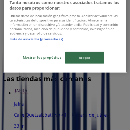
Tanto nosotros como nuestros asociados tratamos los
datos para proporcionar:
Utilizar datos de localización geográfica precisa. Analizar activamente las
características del dispositivo para su identificación. Almacenar la
información en un dispositivo y/o acceder a ella. Publicidad y contenido
personalizados, medición de publicidad y contenido, investigación de
audiencia y desarrollo de servicios.
Lista de asociados (proveedores)
Mostrar los propósitos
Acepto
Las tiendas más cercanas
Jafra
Calle Quetzalcóatl No 414, Oaxaca de Juárez
33 m