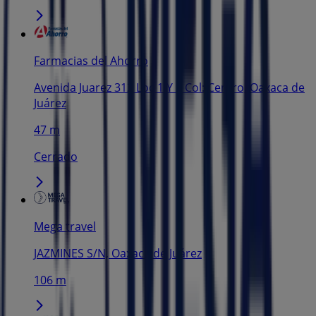
Farmacias del Ahorro
Avenida Juarez 312 Loc 1 Y 2 Col: Centro, Oaxaca de
Juárez
47 m
Cerrado
Mega travel
JAZMINES S/N, Oaxaca de Juárez
106 m