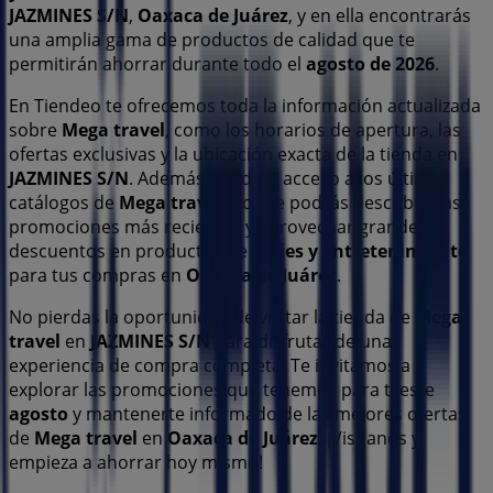
JAZMINES S/N
,
Oaxaca de Juárez
, y en ella encontrarás
una amplia gama de productos de calidad que te
permitirán ahorrar durante todo el
agosto de 2026
.
En Tiendeo te ofrecemos toda la información actualizada
sobre
Mega travel
, como los horarios de apertura, las
ofertas exclusivas y la ubicación exacta de la tienda en
JAZMINES S/N
. Además, tendrás acceso a los últimos
catálogos de
Mega travel
, donde podrás descubrir las
promociones más recientes y aprovechar grandes
descuentos en productos de
Viajes y Entretenimiento
para tus compras en
Oaxaca de Juárez
.
No pierdas la oportunidad de visitar la tienda de
Mega
travel
en
JAZMINES S/N
para disfrutar de una
experiencia de compra completa. Te invitamos a
explorar las promociones que tenemos para ti este
agosto
y mantenerte informado de las mejores ofertas
de
Mega travel
en
Oaxaca de Juárez
. ¡Visítanos y
empieza a ahorrar hoy mismo!