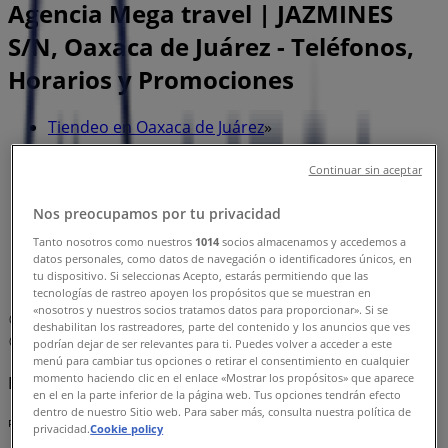
Agencia Mega travel | JAZMINES
S/N, Oaxaca de Juárez - Teléfonos,
Horarios y Promociones
Tiendeo en Oaxaca de Juárez
»
Ofertas de Viajes y Entretenimiento en Oaxaca de
Continuar sin aceptar
Juárez
Nos preocupamos por tu privacidad
»
Tanto nosotros como nuestros
1014
socios almacenamos y accedemos a
Mega travel en Oaxaca de Juárez
»
datos personales, como datos de navegación o identificadores únicos, en
tu dispositivo. Si seleccionas Acepto, estarás permitiendo que las
Mega travel | JAZMINES S/N
tecnologías de rastreo apoyen los propósitos que se muestran en
«nosotros y nuestros socios tratamos datos para proporcionar». Si se
Mapa
019515130447
deshabilitan los rastreadores, parte del contenido y los anuncios que ves
Mapa
019515130447
podrían dejar de ser relevantes para ti. Puedes volver a acceder a este
menú para cambiar tus opciones o retirar el consentimiento en cualquier
momento haciendo clic en el enlace «Mostrar los propósitos» que aparece
Estamos a punto de publicar ofertas de Mega travel
en el en la parte inferior de la página web. Tus opciones tendrán efecto
dentro de nuestro Sitio web. Para saber más, consulta nuestra política de
Publicidad
privacidad.
Cookie policy