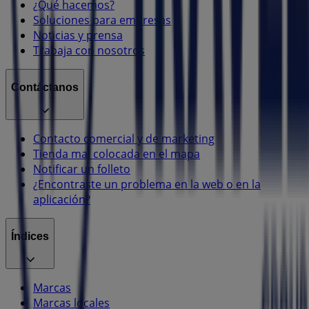
¿Qué hacemos?
Soluciones para empresas
Noticias y prensa
Trabaja con nosotros
Contáctanos
Contacto comercial y de marketing
Tienda mal colocada en el mapa
Notificar un folleto
¿Encontraste un problema en la web o en la
aplicación?
Índices
Marcas
Marcas locales