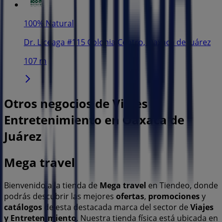
100% Natural
Dr. Liceaga #115 Colonia Centro, Oaxaca de Juárez
107 m
Otros negocios de Viajes y
Entretenimiento en Oaxaca de
Juárez
Mega travel
Bienvenido a la tienda de
Mega travel
en Tiendeo, donde
podrás descubrir las mejores
ofertas
,
promociones
y
catálogos
de esta destacada marca del sector de
Viajes
y Entretenimiento
. Nuestra tienda física está ubicada en