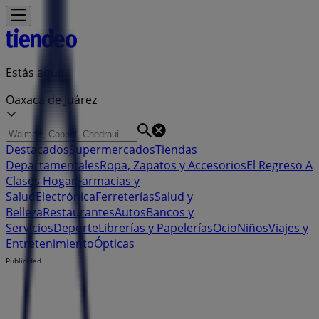
Estás aquí:
Oaxaca de Juárez
Destacados
Supermercados
Tiendas
Departamentales
Ropa, Zapatos y Accesorios
El Regreso A
Clases
Hogar
Farmacias y
Salud
Electrónica
Ferreterías
Salud y
Belleza
Restaurantes
Autos
Bancos y
Servicios
Deporte
Librerías y Papelerías
Ocio
Niños
Viajes y
Entretenimiento
Ópticas
Publicidad