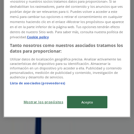
«nosotros y nuestros socios tratamos datos para proporcionar». Si se
deshabilitan los rastreadores, parte del contenido y los anuncios que ves
podrían dejar de ser relevantes para ti. Puedes volver a acceder a este
menú para cambiar tus opciones o retirar el consentimiento en cualquier
Construrama
momento haciendo clic en el enlace «Mostrar los propósitos» que aparece
en el en la parte inferior de la página web. Tus opciones tendrán efecto
Gonzalez Gallo 113, Fraccionamiento San Sebastián
dentro de nuestro Sitio web. Para saber más, consulta nuestra política de
privacidad.
Cookie policy
3.7 km
Tanto nosotros como nuestros asociados tratamos los
datos para proporcionar:
Utilizar datos de localización geográfica precisa. Analizar activamente las
características del dispositivo para su identificación. Almacenar la
información en un dispositivo y/o acceder a ella. Publicidad y contenido
Construrama
personalizados, medición de publicidad y contenido, investigación de
audiencia y desarrollo de servicios.
Etziquio Corona 864, Las Juntas
Lista de asociados (proveedores)
6.1 km
Mostrar los propósitos
Acepto
Construrama