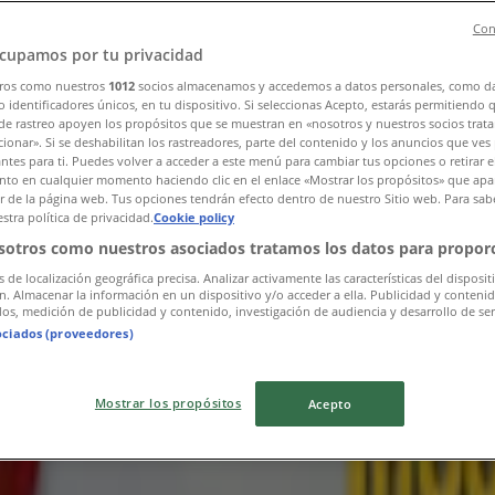
Con
cupamos por tu privacidad
ros como nuestros
1012
socios almacenamos y accedemos a datos personales, como d
 identificadores únicos, en tu dispositivo. Si seleccionas Acepto, estarás permitiendo 
de rastreo apoyen los propósitos que se muestran en «nosotros y nuestros socios trat
ionar». Si se deshabilitan los rastreadores, parte del contenido y los anuncios que ves
antes para ti. Puedes volver a acceder a este menú para cambiar tus opciones o retirar e
to en cualquier momento haciendo clic en el enlace «Mostrar los propósitos» que apar
ma en Mérida
or de la página web. Tus opciones tendrán efecto dentro de nuestro Sitio web. Para sab
stra política de privacidad.
Cookie policy
sotros como nuestros asociados tratamos los datos para proporc
s de localización geográfica precisa. Analizar activamente las características del disposit
ón. Almacenar la información en un dispositivo y/o acceder a ella. Publicidad y conteni
os, medición de publicidad y contenido, investigación de audiencia y desarrollo de ser
ociados (proveedores)
Mostrar los propósitos
Acepto