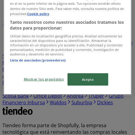
en el en la parte inferior de la página web. Tus opciones tendrán efecto
Índice de negocios en Ramos Arizpe
dentro de nuestro Sitio web. Para saber más, consulta nuestra política de
privacidad.
Cookie policy
Tanto nosotros como nuestros asociados tratamos los
1
2
3
4
5
datos para proporcionar:
...
26
Utilizar datos de localización geográfica precisa. Analizar activamente las
características del dispositivo para su identificación. Almacenar la
Bodega Aurrera
BBVA Bancomer
Walmart
Banorte
información en un dispositivo y/o acceder a ella. Publicidad y contenido
Santander
Sam's Club
Farmacias Similares
personalizados, medición de publicidad y contenido, investigación de
audiencia y desarrollo de servicios.
Soriana Híper
Farmacias Guadalajara
Elektra
Lista de asociados (proveedores)
Farmacias del Ahorro
HSBC
The Home Depot
Estafeta
HEB
Western Union
Chedraui
Banco
Azteca
S-Mart
OXXO
Casa Ley
Woolworth
Soriana
Mostrar los propósitos
Acepto
Mercado
Del Sol
Banamex
Costco
Merco
Comex
Coppel
Mi Tienda del Ahorro
Alsuper
Tiendas 3B
Scotia Bank
Office Depot
Andrea
Truper
Grupo
Financiero Inbursa
Waldos
Suburbia
Dickies
Tiendeo forma parte de Shopfully, la empresa
tecnológica que está reinventando las compras locales