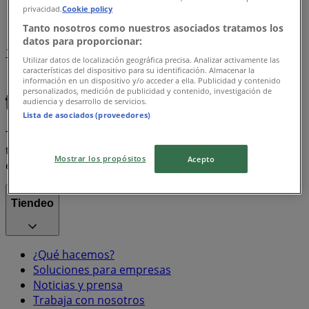
privacidad.
Cookie policy
Índice marcas
Tanto nosotros como nuestros asociados tratamos los
datos para proporcionar:
1
Utilizar datos de localización geográfica precisa. Analizar activamente las
características del dispositivo para su identificación. Almacenar la
información en un dispositivo y/o acceder a ella. Publicidad y contenido
iphone
Coca Cola
Misoprostol
personalizados, medición de publicidad y contenido, investigación de
audiencia y desarrollo de servicios.
Lista de asociados (proveedores)
Tiendeo forma parte de Shopfully, la empresa
tecnológica que está reinventando las compras locales
Mostrar los propósitos
Acepto
en todo el mundo.
Tiendeo
¿Qué hacemos?
Soluciones para empresas
Noticias y prensa
Trabaja con nosotros