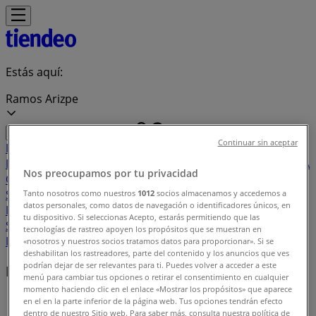
Estás aquí:
Ramos Arizpe
Continuar sin aceptar
Destacados
Supermercados
Tiendas
Departamentales
Ropa, Zapatos y Accesorios
El Regreso A
Nos preocupamos por tu privacidad
Clases
Hogar
Farmacias y
Salud
Electrónica
Ferreterías
Salud y
Tanto nosotros como nuestros
1012
socios almacenamos y accedemos a
datos personales, como datos de navegación o identificadores únicos, en
Belleza
Restaurantes
Autos
Bancos y
tu dispositivo. Si seleccionas Acepto, estarás permitiendo que las
Servicios
Deporte
Librerías y Papelerías
Ocio
Niños
Viajes y
tecnologías de rastreo apoyen los propósitos que se muestran en
Entretenimiento
Ópticas
«nosotros y nuestros socios tratamos datos para proporcionar». Si se
deshabilitan los rastreadores, parte del contenido y los anuncios que ves
podrían dejar de ser relevantes para ti. Puedes volver a acceder a este
Marcas locales
menú para cambiar tus opciones o retirar el consentimiento en cualquier
momento haciendo clic en el enlace «Mostrar los propósitos» que aparece
Tiendeo en Ramos Arizpe
»
en el en la parte inferior de la página web. Tus opciones tendrán efecto
dentro de nuestro Sitio web. Para saber más, consulta nuestra política de