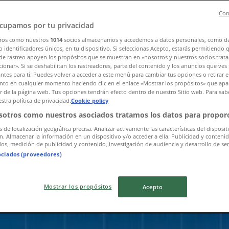
Con
cupamos por tu privacidad
ros como nuestros
1014
socios almacenamos y accedemos a datos personales, como d
 identificadores únicos, en tu dispositivo. Si seleccionas Acepto, estarás permitiendo 
de rastreo apoyen los propósitos que se muestran en «nosotros y nuestros socios trat
 No. 3434 Col. El Jardin
ionar». Si se deshabilitan los rastreadores, parte del contenido y los anuncios que ves
antes para ti. Puedes volver a acceder a este menú para cambiar tus opciones o retirar e
to en cualquier momento haciendo clic en el enlace «Mostrar los propósitos» que apar
or de la página web. Tus opciones tendrán efecto dentro de nuestro Sitio web. Para sab
stra política de privacidad.
Cookie policy
sotros como nuestros asociados tratamos los datos para proporc
s de localización geográfica precisa. Analizar activamente las características del disposit
ón. Almacenar la información en un dispositivo y/o acceder a ella. Publicidad y conteni
os, medición de publicidad y contenido, investigación de audiencia y desarrollo de ser
ociados (proveedores)
Mostrar los propósitos
Acepto