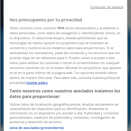
11:30 - 19:30
Continuar sin aceptar
Lunes
11:30 - 19:30
Nos preocupamos por tu privacidad
Martes
Tanto nosotros como nuestros
1014
socios almacenamos y accedemos a
11:30 - 19:30
datos personales, como datos de navegación o identificadores únicos, en
Miércoles
tu dispositivo. Si seleccionas Acepto, estarás permitiendo que las
tecnologías de rastreo apoyen los propósitos que se muestran en
11:30 - 19:30
«nosotros y nuestros socios tratamos datos para proporcionar». Si se
Jueves
deshabilitan los rastreadores, parte del contenido y los anuncios que ves
11:30 - 19:30
podrían dejar de ser relevantes para ti. Puedes volver a acceder a este
menú para cambiar tus opciones o retirar el consentimiento en cualquier
Viernes
momento haciendo clic en el enlace «Mostrar los propósitos» que aparece
11:30 - 19:30
en el en la parte inferior de la página web. Tus opciones tendrán efecto
Sábado
dentro de nuestro Sitio web. Para saber más, consulta nuestra política de
11:30 - 19:30
privacidad.
Cookie policy
Tanto nosotros como nuestros asociados tratamos los
Mapa
Entre Av. Lopez Mateos Y Pisa
datos para proporcionar:
Utilizar datos de localización geográfica precisa. Analizar activamente las
Cerrado
características del dispositivo para su identificación. Almacenar la
información en un dispositivo y/o acceder a ella. Publicidad y contenido
personalizados, medición de publicidad y contenido, investigación de
audiencia y desarrollo de servicios.
Domingo
Lista de asociados (proveedores)