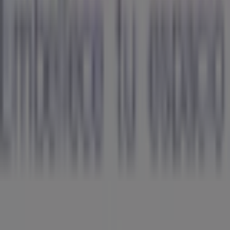
Tiendeo
¿Qué hacemos?
Soluciones para empresas
Noticias y prensa
Trabaja con nosotros
Contáctanos
Contacto comercial y de marketing
Tienda mal colocada en el mapa
Notificar un folleto
¿Encontraste un problema en la web o en la
aplicación?
Índices