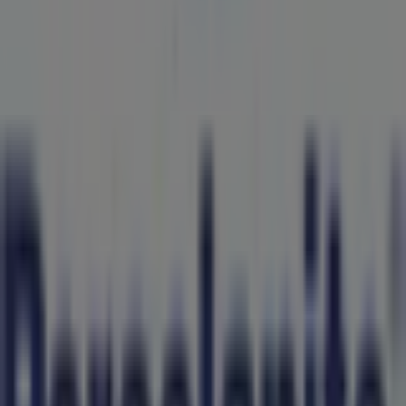
podrás descubrir las mejores
ofertas
,
promociones
y
catálogos
de esta destacada marca del sector de
Ferreterías
. Nuestra tienda física está ubicada en
Ave.
Fundadores No. 3150 Col. Avícola
,
Saltillo
, y en ella
encontrarás una amplia gama de productos de calidad
que te permitirán ahorrar durante todo el
agosto de
2026
.
En Tiendeo te ofrecemos toda la información actualizada
sobre
Porcelanite
, como los horarios de apertura, las
ofertas exclusivas y la ubicación exacta de la tienda en
Ave. Fundadores No. 3150 Col. Avícola
. Además,
tendrás acceso a los últimos catálogos de
Porcelanite
,
donde podrás descubrir las promociones más recientes
y aprovechar grandes descuentos en productos de
Ferreterías
para tus compras en
Saltillo
.
No pierdas la oportunidad de visitar la tienda de
Porcelanite
en
Ave. Fundadores No. 3150 Col. Avícola
para disfrutar de una experiencia de compra completa.
Te invitamos a explorar las promociones que tenemos