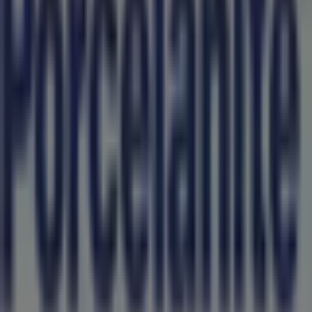
para ti este
agosto
y mantenerte informado de las
mejores ofertas de
Porcelanite
en
Saltillo
. ¡Visítanos y
empieza a ahorrar hoy mismo!
Más información de Porcelanite
Ver otras tiendas de
Porcelanite en Saltillo
Publicidad