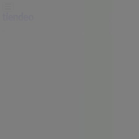
Estás aquí:
Saltillo
Destacados
Supermercados
Tiendas
Departamentales
Ropa, Zapatos y Accesorios
El Regreso A
Clases
Hogar
Farmacias y
Salud
Electrónica
Ferreterías
Salud y
Belleza
Restaurantes
Autos
Bancos y
Servicios
Deporte
Librerías y Papelerías
Ocio
Niños
Viajes y
Entretenimiento
Ópticas
Publicidad