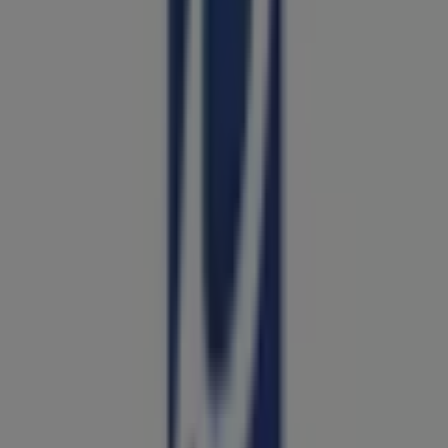
OXXO
Xicotencatl 602, Saltillo
69 m
BBVA Bancomer
OBREGON 1120 NORTE, Saltillo
115 m
New Era
Blvd. Francisco Coss S/N, Col. Centro, Saltillo