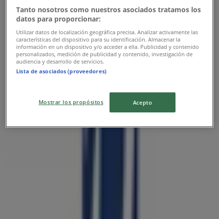
Tanto nosotros como nuestros asociados tratamos los
datos para proporcionar:
Utilizar datos de localización geográfica precisa. Analizar activamente las
características del dispositivo para su identificación. Almacenar la
Porcelanite
información en un dispositivo y/o acceder a ella. Publicidad y contenido
personalizados, medición de publicidad y contenido, investigación de
audiencia y desarrollo de servicios.
Catálogo 2026
Lista de asociados (proveedores)
Vence el 31/12
Mostrar los propósitos
Acepto
Las tiendas más cercanas
Jafra
Avenida Plan de Guadalupe No 2742, Saltillo
43 m