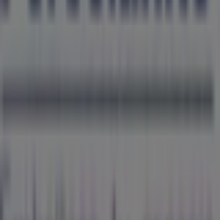
Tiendeo forma parte de Shopfully, la empresa
tecnológica que está reinventando las compras locales
en todo el mundo.