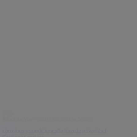
Marcas
Marcas locales
Negocios
Negocios cercanos
Productos
Productos locales
Ciudades
Descargar la app Tiendeo
Copyright © Tiendeo ® 2026 · Shopfully Marketing S.L.U. –
Palau de Mar – 08039 Barcelona, Spain
Términos y condiciones
Política de privacidad