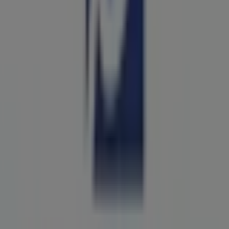
124 m
Domino's Pizza
Blvd. Francisco Coss S/n, Col. Centro, Saltillo
131 m
Otros negocios de Ferreterías en
Saltillo
Porcelanite
Bienvenido a la tienda de
Porcelanite
en Tiendeo, donde