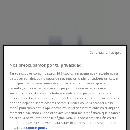
Tienda Porcelanite | Ave.
Fundadores No. 3150 Col. Avícola,
Saltillo - Teléfonos, Horarios y
Promociones
Tiendeo en Saltillo
»
Ofertas de Ferreterías en Saltillo
»
Continuar sin aceptar
Porcelanite en Saltillo
»
Nos preocupamos por tu privacidad
Porcelanite | Ave. Fundadores No. 3150 Col. Avícola
Tanto nosotros como nuestros
1014
socios almacenamos y accedemos a
datos personales, como datos de navegación o identificadores únicos, en
Mapa
(844) 154-20-90 y ( 844) 154 20-92
Plaza
tu dispositivo. Si seleccionas Acepto, estarás permitiendo que las
Ceramica
tecnologías de rastreo apoyen los propósitos que se muestran en
Mapa
(844) 154-20-90 y ( 844) 154 20-92
Plaza
«nosotros y nuestros socios tratamos datos para proporcionar». Si se
deshabilitan los rastreadores, parte del contenido y los anuncios que ves
Ceramica
podrían dejar de ser relevantes para ti. Puedes volver a acceder a este
menú para cambiar tus opciones o retirar el consentimiento en cualquier
Ofertas de Porcelanite en Saltillo
momento haciendo clic en el enlace «Mostrar los propósitos» que aparece
en el en la parte inferior de la página web. Tus opciones tendrán efecto
dentro de nuestro Sitio web. Para saber más, consulta nuestra política de
privacidad.
Cookie policy