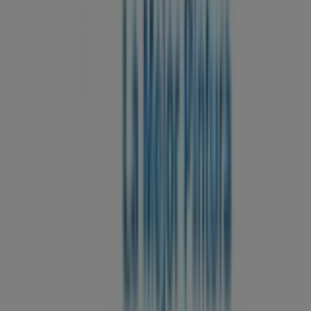
¿Qué hacemos?
Soluciones para empresas
Noticias y prensa
Trabaja con nosotros
Contáctanos
Contacto comercial y de marketing
Tienda mal colocada en el mapa
Notificar un folleto
¿Encontraste un problema en la web o en la
aplicación?
Índices