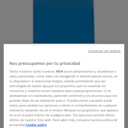
Tienda Sayer | Blvd. Francisco Coss
# 770-20 Col. República Poniente ,
Saltillo - Teléfonos, Horarios y
Promociones
Tiendeo en Saltillo
»
Continuar sin aceptar
Ofertas de Ferreterías en Saltillo
»
Sayer en Saltillo
»
Nos preocupamos por tu privacidad
Sayer | Blvd. Francisco Coss # 770-20 Col. República
Tanto nosotros como nuestros
1014
socios almacenamos y accedemos a
Poniente
datos personales, como datos de navegación o identificadores únicos, en
tu dispositivo. Si seleccionas Acepto, estarás permitiendo que las
Mapa
018444320474
tecnologías de rastreo apoyen los propósitos que se muestran en
«nosotros y nuestros socios tratamos datos para proporcionar». Si se
Mapa
018444320474
deshabilitan los rastreadores, parte del contenido y los anuncios que ves
podrían dejar de ser relevantes para ti. Puedes volver a acceder a este
Ofertas de Sayer en Saltillo
menú para cambiar tus opciones o retirar el consentimiento en cualquier
momento haciendo clic en el enlace «Mostrar los propósitos» que aparece
en el en la parte inferior de la página web. Tus opciones tendrán efecto
dentro de nuestro Sitio web. Para saber más, consulta nuestra política de
privacidad.
Cookie policy