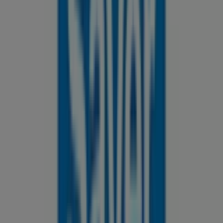
OXXO
Xicotencatl 602, Saltillo
69 m
BBVA Bancomer
OBREGON 1120 NORTE, Saltillo
115 m
New Era
Blvd. Francisco Coss S/N, Col. Centro, Saltillo