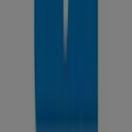
las mejores ofertas de
Sayer
en
Saltillo
. ¡Visítanos y
empieza a ahorrar hoy mismo!
Más información de Sayer
Ver otras tiendas de Sayer en
Saltillo
Publicidad