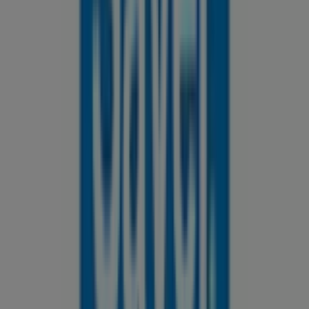
124 m
Domino's Pizza
Blvd. Francisco Coss S/n, Col. Centro, Saltillo
131 m
Otros negocios de Ferreterías en
Saltillo
Sayer
Bienvenido a la tienda de
Sayer
en Tiendeo, donde
podrás descubrir las mejores
ofertas
,
promociones
y