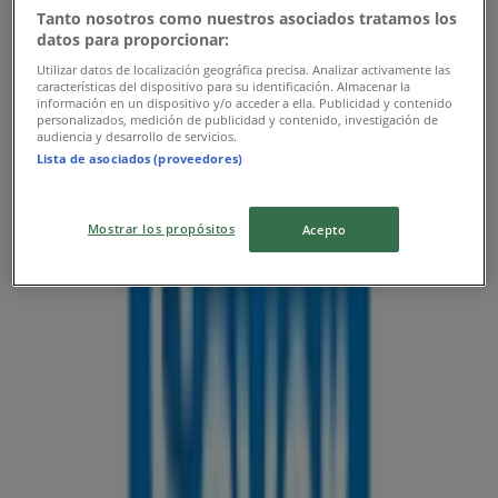
Tanto nosotros como nuestros asociados tratamos los
datos para proporcionar:
Utilizar datos de localización geográfica precisa. Analizar activamente las
Sayer
características del dispositivo para su identificación. Almacenar la
información en un dispositivo y/o acceder a ella. Publicidad y contenido
personalizados, medición de publicidad y contenido, investigación de
Promos
audiencia y desarrollo de servicios.
Lista de asociados (proveedores)
Vence el 31/8
Las tiendas más cercanas
Mostrar los propósitos
Acepto
Jafra
Avenida Plan de Guadalupe No 2742, Saltillo
43 m