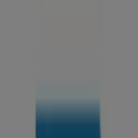
Estás aquí:
Saltillo
Destacados
Supermercados
Tiendas
Departamentales
Ropa, Zapatos y Accesorios
El Regreso A
Clases
Hogar
Farmacias y
Salud
Electrónica
Ferreterías
Salud y
Belleza
Restaurantes
Autos
Bancos y
Servicios
Deporte
Librerías y Papelerías
Ocio
Niños
Viajes y
Entretenimiento
Ópticas
Publicidad