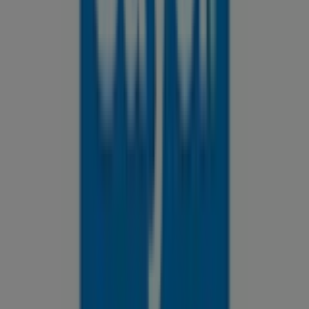
catálogos
de esta destacada marca del sector de
Ferreterías
. Nuestra tienda física está ubicada en
Blvd.
Francisco Coss # 770-20 Col. República Poniente
,
Saltillo
, y en ella encontrarás una amplia gama de
productos de calidad que te permitirán ahorrar durante
todo el
agosto de 2026
.
En Tiendeo te ofrecemos toda la información actualizada
sobre
Sayer
, como los horarios de apertura, las ofertas
exclusivas y la ubicación exacta de la tienda en
Blvd.
Francisco Coss # 770-20 Col. República Poniente
.
Además, tendrás acceso a los últimos catálogos de
Sayer
, donde podrás descubrir las promociones más
recientes y aprovechar grandes descuentos en
productos de
Ferreterías
para tus compras en
Saltillo
.
No pierdas la oportunidad de visitar la tienda de
Sayer
en
Blvd. Francisco Coss # 770-20 Col. República
Poniente
para disfrutar de una experiencia de compra
completa. Te invitamos a explorar las promociones que
tenemos para ti este
agosto
y mantenerte informado de