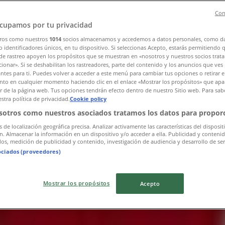
Con
cupamos por tu privacidad
ros como nuestros
1014
socios almacenamos y accedemos a datos personales, como d
 identificadores únicos, en tu dispositivo. Si seleccionas Acepto, estarás permitiendo 
de rastreo apoyen los propósitos que se muestran en «nosotros y nuestros socios trat
ionar». Si se deshabilitan los rastreadores, parte del contenido y los anuncios que ves
antes para ti. Puedes volver a acceder a este menú para cambiar tus opciones o retirar e
to en cualquier momento haciendo clic en el enlace «Mostrar los propósitos» que apar
or de la página web. Tus opciones tendrán efecto dentro de nuestro Sitio web. Para sab
stra política de privacidad.
Cookie policy
sotros como nuestros asociados tratamos los datos para proporc
s de localización geográfica precisa. Analizar activamente las características del disposit
ón. Almacenar la información en un dispositivo y/o acceder a ella. Publicidad y conteni
os, medición de publicidad y contenido, investigación de audiencia y desarrollo de ser
ociados (proveedores)
Mostrar los propósitos
Acepto