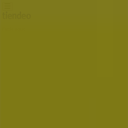
Estás aquí:
San José del Cabo
Destacados
Supermercados
Tiendas
Departamentales
Ropa, Zapatos y Accesorios
El Regreso A
Clases
Hogar
Farmacias y
Salud
Electrónica
Ferreterías
Salud y
Belleza
Restaurantes
Autos
Bancos y
Servicios
Deporte
Librerías y Papelerías
Ocio
Niños
Viajes y
Entretenimiento
Ópticas
Publicidad