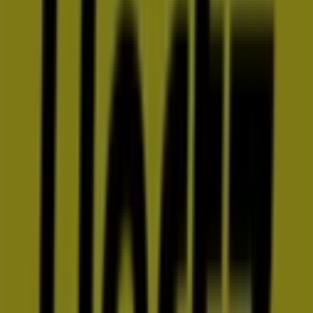
59 m
Hertz
Carr. Transpeninsular Km 2, San José del Cabo
205 m
Farmacias Similares
Transpeninsular, S/N, San José del Cabo
215 m