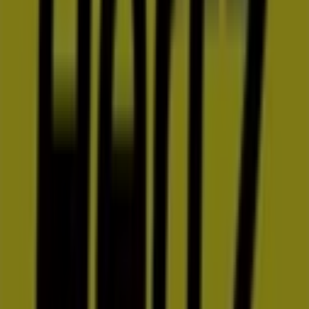
BBVA Bancomer
GREEN Y DIAG MORELOS SN, San José del Cabo
253 m
BBVA Bancomer
CALLE BLVD CENTENARIO SN, San José del Cabo
334 m
Otros negocios de Autos en San José
del Cabo
Hertz