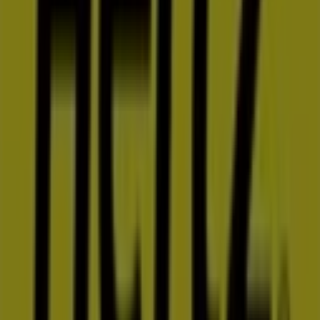
Bienvenido a la tienda de
Hertz
en Tiendeo, donde
podrás descubrir las mejores
ofertas
,
promociones
y
catálogos
de esta destacada marca del sector de
Autos
.
Nuestra tienda física está ubicada en
Carr.
Transpeninsular Km 2
,
San José del Cabo
, y en ella
encontrarás una amplia gama de productos de calidad
que te permitirán ahorrar durante todo el
agosto de
2026
.
En Tiendeo te ofrecemos toda la información actualizada
sobre
Hertz
, como los horarios de apertura, las ofertas
exclusivas y la ubicación exacta de la tienda en
Carr.
Transpeninsular Km 2
. Además, tendrás acceso a los
últimos catálogos de
Hertz
, donde podrás descubrir las
promociones más recientes y aprovechar grandes
descuentos en productos de
Autos
para tus compras en
San José del Cabo
.
No pierdas la oportunidad de visitar la tienda de
Hertz
en
Carr. Transpeninsular Km 2
para disfrutar de una