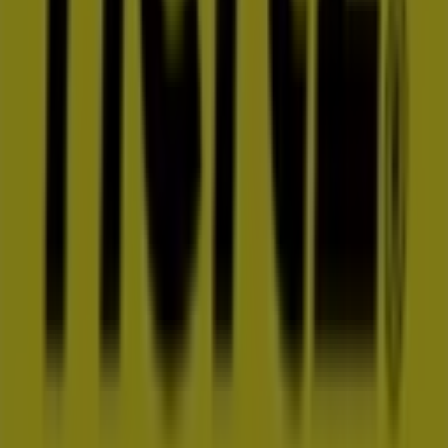
experiencia de compra completa. Te invitamos a
explorar las promociones que tenemos para ti este
agosto
y mantenerte informado de las mejores ofertas
de
Hertz
en
San José del Cabo
. ¡Visítanos y empieza a
ahorrar hoy mismo!
Más información de Hertz
Ver otras tiendas de Hertz en
San José del Cabo
Publicidad