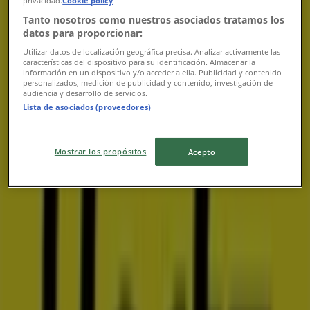
privacidad.
Cookie policy
Tanto nosotros como nuestros asociados tratamos los
datos para proporcionar:
Utilizar datos de localización geográfica precisa. Analizar activamente las
características del dispositivo para su identificación. Almacenar la
información en un dispositivo y/o acceder a ella. Publicidad y contenido
personalizados, medición de publicidad y contenido, investigación de
audiencia y desarrollo de servicios.
Lista de asociados (proveedores)
Mostrar los propósitos
Acepto
Las tiendas más cercanas
Volkswagen
CARRETERA TRANSPENINSULAR KM 25.5COL.
PALMILLA, San José del Cabo