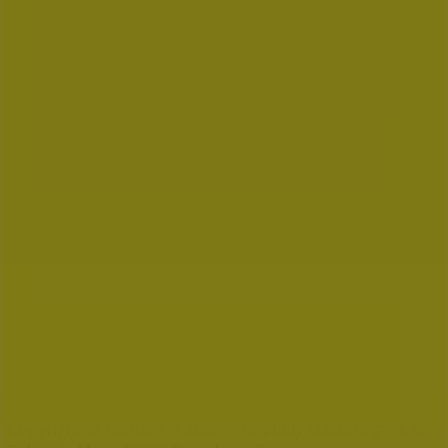
Índices
Marcas
Marcas locales
Negocios
Negocios cercanos
Productos
Productos locales
Ciudades
Descargar la app Tiendeo
Copyright © Tiendeo ® 2026 · Shopfully Marketing S.L.U. –