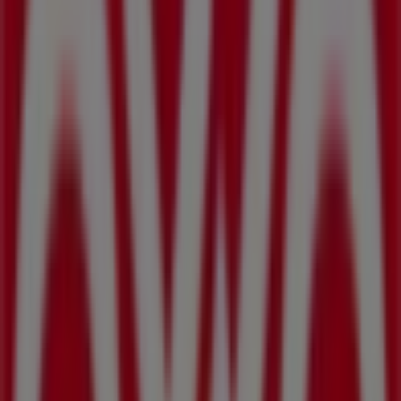
Hertz
Carr. Transpeninsular Km 2, San José del Cabo
205 m
Farmacias Similares
Transpeninsular, S/N, San José del Cabo
215 m
BBVA Bancomer
GREEN Y DIAG MORELOS SN, San José del Cabo