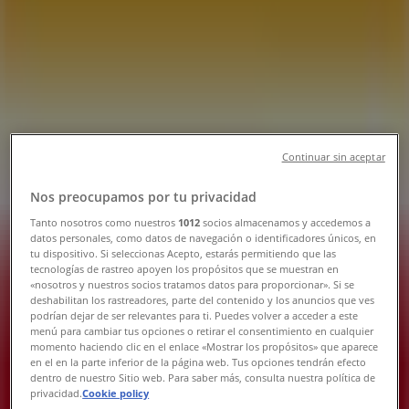
Tienda OXXO | Los Agaves S/N, San
José del Cabo - Teléfonos, Horarios y
Promociones
Tiendeo en San José del Cabo
»
Ofertas de Supermercados en San José del Cabo
»
OXXO en San José del Cabo
»
Continuar sin aceptar
OXXO | Los Agaves S/N
Nos preocupamos por tu privacidad
Mapa
Tanto nosotros como nuestros
1012
socios almacenamos y accedemos a
datos personales, como datos de navegación o identificadores únicos, en
Mapa
tu dispositivo. Si seleccionas Acepto, estarás permitiendo que las
tecnologías de rastreo apoyen los propósitos que se muestran en
Ofertas de OXXO en San José del
«nosotros y nuestros socios tratamos datos para proporcionar». Si se
deshabilitan los rastreadores, parte del contenido y los anuncios que ves
Cabo
podrían dejar de ser relevantes para ti. Puedes volver a acceder a este
menú para cambiar tus opciones o retirar el consentimiento en cualquier
momento haciendo clic en el enlace «Mostrar los propósitos» que aparece
en el en la parte inferior de la página web. Tus opciones tendrán efecto
dentro de nuestro Sitio web. Para saber más, consulta nuestra política de
privacidad.
Cookie policy