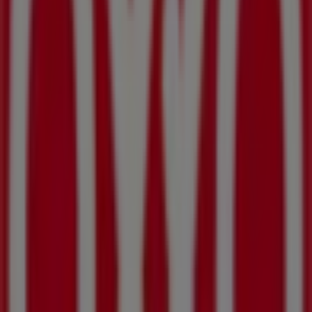
253 m
BBVA Bancomer
CALLE BLVD CENTENARIO SN, San José del Cabo
334 m
Otros negocios de Supermercados
en San José del Cabo
OXXO
Bienvenido a la tienda de
OXXO
en Tiendeo, donde
podrás descubrir las mejores
ofertas
,
promociones
y
catálogos
de esta destacada marca del sector de