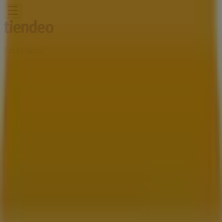
Estás aquí:
San José del Cabo
Destacados
Supermercados
Tiendas
Departamentales
Ropa, Zapatos y Accesorios
El Regreso A
Clases
Hogar
Farmacias y
Salud
Electrónica
Ferreterías
Salud y
Belleza
Restaurantes
Autos
Bancos y
Servicios
Deporte
Librerías y Papelerías
Ocio
Niños
Viajes y
Entretenimiento
Ópticas
Publicidad