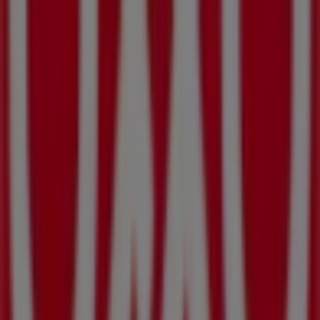
Supermercados
. Nuestra tienda física está ubicada en
Los Agaves S/N
,
San José del Cabo
, y en ella encontrarás
una amplia gama de productos de calidad que te
permitirán ahorrar durante todo el
agosto de 2026
.
En Tiendeo te ofrecemos toda la información actualizada
sobre
OXXO
, como los horarios de apertura, las ofertas
exclusivas y la ubicación exacta de la tienda en
Los
Agaves S/N
. Además, tendrás acceso a los últimos
catálogos de
OXXO
, donde podrás descubrir las
promociones más recientes y aprovechar grandes
descuentos en productos de
Supermercados
para tus
compras en
San José del Cabo
.
No pierdas la oportunidad de visitar la tienda de
OXXO
en
Los Agaves S/N
para disfrutar de una experiencia de
compra completa. Te invitamos a explorar las
promociones que tenemos para ti este
agosto
y
mantenerte informado de las mejores ofertas de
OXXO
en
San José del Cabo
. ¡Visítanos y empieza a ahorrar hoy
mismo!