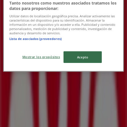
Tanto nosotros como nuestros asociados tratamos los
datos para proporcionar:
OXXO
Utilizar datos de localización geográfica precisa. Analizar activamente las
características del dispositivo para su identificación. Almacenar la
información en un dispositivo y/o acceder a ella. Publicidad y contenido
Nuestras mejores gangas
personalizados, medición de publicidad y contenido, investigación de
audiencia y desarrollo de servicios.
Vence el 31/12
Lista de asociados (proveedores)
Las tiendas más cercanas
Mostrar los propósitos
Acepto
Volkswagen
CARRETERA TRANSPENINSULAR KM 25.5COL.
PALMILLA, San José del Cabo
59 m