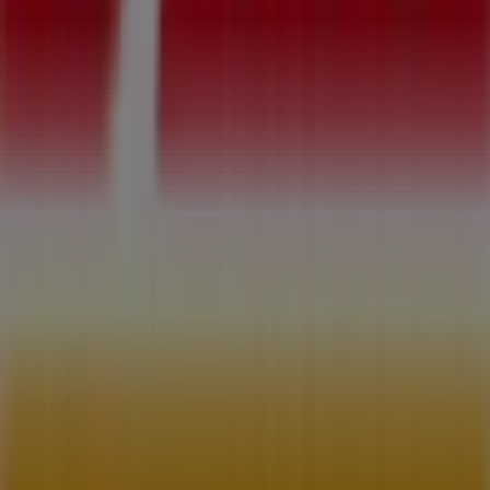
¿Qué hacemos?
Soluciones para empresas
Noticias y prensa
Trabaja con nosotros
Contáctanos
Contacto comercial y de marketing
Tienda mal colocada en el mapa
Notificar un folleto
¿Encontraste un problema en la web o en la
aplicación?
Índices
Marcas