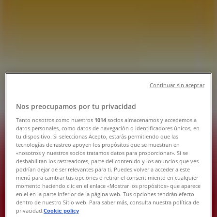
Tienda OXXO | Manuel Doblado 3,
San José del Cabo - Teléfonos,
Horarios y Promociones
Tiendeo en San José del Cabo
»
Ofertas de Supermercados en San José del Cabo
»
OXXO en San José del Cabo
»
Continuar sin aceptar
OXXO | Manuel Doblado 3
Nos preocupamos por tu privacidad
Mapa
Tanto nosotros como nuestros
1014
socios almacenamos y accedemos a
datos personales, como datos de navegación o identificadores únicos, en
Mapa
tu dispositivo. Si seleccionas Acepto, estarás permitiendo que las
tecnologías de rastreo apoyen los propósitos que se muestran en
Ofertas de OXXO en San José del
«nosotros y nuestros socios tratamos datos para proporcionar». Si se
deshabilitan los rastreadores, parte del contenido y los anuncios que ves
Cabo
podrían dejar de ser relevantes para ti. Puedes volver a acceder a este
menú para cambiar tus opciones o retirar el consentimiento en cualquier
momento haciendo clic en el enlace «Mostrar los propósitos» que aparece
en el en la parte inferior de la página web. Tus opciones tendrán efecto
dentro de nuestro Sitio web. Para saber más, consulta nuestra política de
privacidad.
Cookie policy