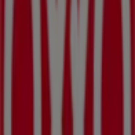
253 m
BBVA Bancomer
CALLE BLVD CENTENARIO SN, San José del Cabo
334 m
Otros negocios de Supermercados
en San José del Cabo
OXXO
Bienvenido a la tienda de
OXXO
en Tiendeo, donde
podrás descubrir las mejores
ofertas
,
promociones
y
catálogos
de esta destacada marca del sector de