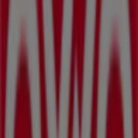
Hertz
Carr. Transpeninsular Km 2, San José del Cabo
205 m
Farmacias Similares
Transpeninsular, S/N, San José del Cabo
215 m
BBVA Bancomer
GREEN Y DIAG MORELOS SN, San José del Cabo