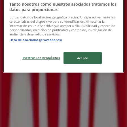
Tanto nosotros como nuestros asociados tratamos los
datos para proporcionar:
OXXO
Utilizar datos de localización geográfica precisa. Analizar activamente las
características del dispositivo para su identificación. Almacenar la
Nuestras mejores gangas
información en un dispositivo y/o acceder a ella. Publicidad y contenido
personalizados, medición de publicidad y contenido, investigación de
audiencia y desarrollo de servicios.
Vence el 31/12
Lista de asociados (proveedores)
Las tiendas más cercanas
Mostrar los propósitos
Acepto
Volkswagen
CARRETERA TRANSPENINSULAR KM 25.5COL.
PALMILLA, San José del Cabo
59 m