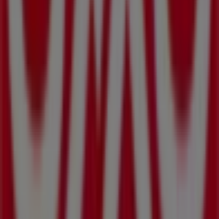
mismo!
Más información de OXXO
Ver otras tiendas de OXXO en
San José del Cabo
Publicidad