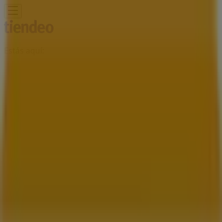
Estás aquí:
San José del Cabo
Destacados
Supermercados
Tiendas
Departamentales
Ropa, Zapatos y Accesorios
El Regreso A
Clases
Hogar
Farmacias y
Salud
Electrónica
Ferreterías
Salud y
Belleza
Restaurantes
Autos
Bancos y
Servicios
Deporte
Librerías y Papelerías
Ocio
Niños
Viajes y
Entretenimiento
Ópticas
Publicidad