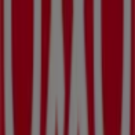
Supermercados
. Nuestra tienda física está ubicada en
Manuel Doblado 3
,
San José del Cabo
, y en ella
encontrarás una amplia gama de productos de calidad
que te permitirán ahorrar durante todo el
agosto de
2026
.
En Tiendeo te ofrecemos toda la información actualizada
sobre
OXXO
, como los horarios de apertura, las ofertas
exclusivas y la ubicación exacta de la tienda en
Manuel
Doblado 3
. Además, tendrás acceso a los últimos
catálogos de
OXXO
, donde podrás descubrir las
promociones más recientes y aprovechar grandes
descuentos en productos de
Supermercados
para tus
compras en
San José del Cabo
.
No pierdas la oportunidad de visitar la tienda de
OXXO
en
Manuel Doblado 3
para disfrutar de una experiencia
de compra completa. Te invitamos a explorar las
promociones que tenemos para ti este
agosto
y
mantenerte informado de las mejores ofertas de
OXXO
en
San José del Cabo
. ¡Visítanos y empieza a ahorrar hoy