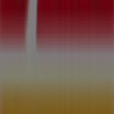
¿Qué hacemos?
Soluciones para empresas
Noticias y prensa
Trabaja con nosotros
Contáctanos
Contacto comercial y de marketing
Tienda mal colocada en el mapa
Notificar un folleto
¿Encontraste un problema en la web o en la
aplicación?
Índices