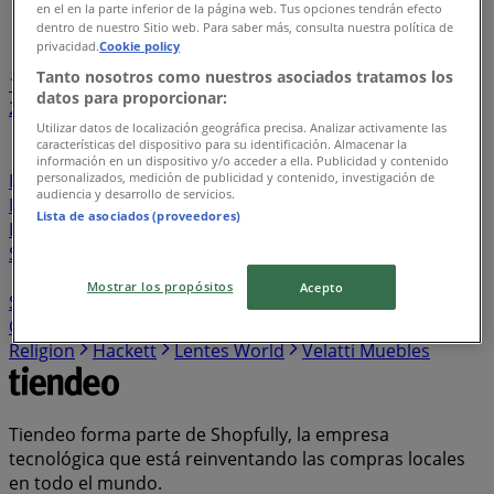
en el en la parte inferior de la página web. Tus opciones tendrán efecto
Índice de negocios en San Juan del Río (Querétaro)
dentro de nuestro Sitio web. Para saber más, consulta nuestra política de
privacidad.
Cookie policy
Tanto nosotros como nuestros asociados tratamos los
1
...
datos para proporcionar:
22
23
24
25
26
Utilizar datos de localización geográfica precisa. Analizar activamente las
características del dispositivo para su identificación. Almacenar la
Sushi Zone
Toogino’s Pizza
Audio Mundo
Jaguar
información en un dispositivo y/o acceder a ella. Publicidad y contenido
personalizados, medición de publicidad y contenido, investigación de
Porsche
Alfa Romeo
Touché
Convergram
audiencia y desarrollo de servicios.
Mustache
Lombok
El Califa
Penguin
DD Tech
Lista de asociados (proveedores)
Pujol
Esprit
Bulgari
Charolo
ASOS
Ferrepat
Sindo Outdoor
Troquer
Mobydec
Suntory
Cen Cel
Blu Lagoon
Destination Maternity
Stilisimo
Paul &
Mostrar los propósitos
Acepto
Shark
Fila
Cherry Pink
Vilebrequin
Max Mara
Cyber Puerta
Eternity Diamonds
Macame
True
Religion
Hackett
Lentes World
Velatti Muebles
Tiendeo forma parte de Shopfully, la empresa
tecnológica que está reinventando las compras locales
en todo el mundo.