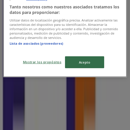
FedEx
Tanto nosotros como nuestros asociados tratamos los
datos para proporcionar:
Promocion
Utilizar datos de localización geográfica precisa. Analizar activamente las
características del dispositivo para su identificación. Almacenar la
información en un dispositivo y/o acceder a ella. Publicidad y contenido
Vence el 31/12
personalizados, medición de publicidad y contenido, investigación de
audiencia y desarrollo de servicios.
Las tiendas más cercanas
Lista de asociados (proveedores)
Mostrar los propósitos
Acepto
Acteck
Calle García Diego No. 129 Los Ángeles, Barrio de
Tequisquiapan, San Luis Potosí
44 m
Samsung