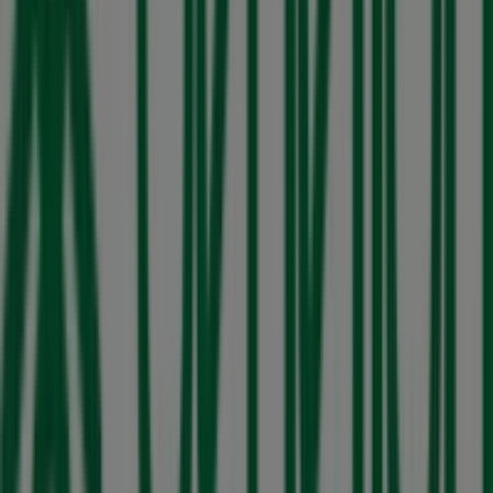
Tiendeo forma parte de Shopfully, la empresa
tecnológica que está reinventando las compras locales
en todo el mundo.
Tiendeo
¿Qué hacemos?
Soluciones para empresas
Noticias y prensa
Trabaja con nosotros
Contáctanos