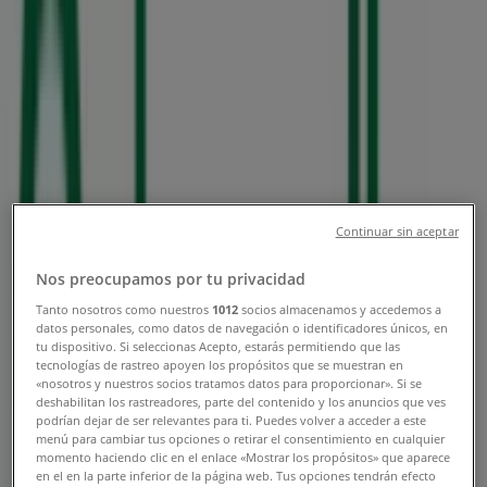
Tienda United Colors of Benetton |
SEARS-BL. A ROCHA CORDERO 700,
San Luis Potosí - Horarios, Teléfonos
y Catálogos
Tiendeo en San Luis Potosí
»
Ofertas de Ropa, Zapatos y Accesorios en San Luis
Potosí
»
Continuar sin aceptar
United Colors of Benetton en San Luis Potosí
»
Nos preocupamos por tu privacidad
United Colors of Benetton | SEARS-BL. A ROCHA
CORDERO 700
Tanto nosotros como nuestros
1012
socios almacenamos y accedemos a
datos personales, como datos de navegación o identificadores únicos, en
tu dispositivo. Si seleccionas Acepto, estarás permitiendo que las
Mapa
+52 444 123-1243
tecnologías de rastreo apoyen los propósitos que se muestran en
Mapa
+52 444 123-1243
«nosotros y nuestros socios tratamos datos para proporcionar». Si se
deshabilitan los rastreadores, parte del contenido y los anuncios que ves
Estamos a punto de publicar ofertas de United Colors of
podrían dejar de ser relevantes para ti. Puedes volver a acceder a este
Benetton
menú para cambiar tus opciones o retirar el consentimiento en cualquier
momento haciendo clic en el enlace «Mostrar los propósitos» que aparece
en el en la parte inferior de la página web. Tus opciones tendrán efecto
Publicidad