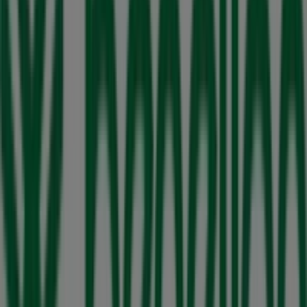
United Colors of Benetton
, donde podrás descubrir las
promociones más recientes y aprovechar grandes
descuentos en productos de
Ropa, Zapatos y
Accesorios
para tus compras en
San Luis Potosí
.
No pierdas la oportunidad de visitar la tienda de
United
Colors of Benetton
en
SEARS-BL. A ROCHA CORDERO
700
para disfrutar de una experiencia de compra
completa. Te invitamos a explorar las promociones que
tenemos para ti este
agosto
y mantenerte informado de
las mejores ofertas de
United Colors of Benetton
en
San Luis Potosí
. ¡Visítanos y empieza a ahorrar hoy
mismo!
Más información de United Colors of Benetton
Ver otras
tiendas de United Colors of Benetton en San Luis Potosí
Publicidad