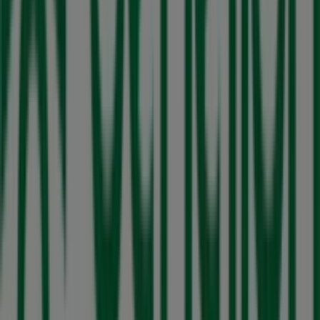
Contacto comercial y de marketing
Tienda mal colocada en el mapa
Notificar un folleto
¿Encontraste un problema en la web o en la
aplicación?
Índices
Marcas
Marcas locales
Negocios
Negocios cercanos
Productos
Productos locales
Ciudades
Descargar la app Tiendeo