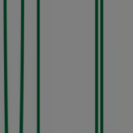
Steren
Carr. Querétaro-San Luis Potosí No.12401,
Querétaro
70 m
Cerrado
Sally Beauty
BLVD. Antonio Rocha Cordero 700 Local Interior A-
21 Col. Lomas del Tecnologico, San Luis Potosí
70 m