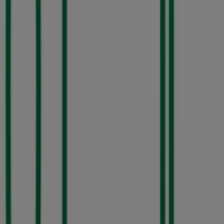
44 m
Samsung
Jardín Hidalgo No. 6, P. B. y Sótano, Zona Centro,
San Luis Potosí
55 m
United Colors of Benetton
SEARS-BL. A ROCHA CORDERO 700, San Luis Potosí
60 m