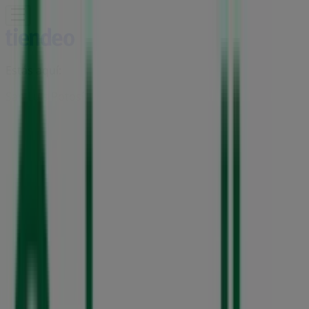
Estás aquí:
San Luis Potosí
Destacados
Supermercados
Tiendas
Departamentales
Ropa, Zapatos y Accesorios
El Regreso A
Clases
Hogar
Farmacias y
Salud
Electrónica
Ferreterías
Salud y
Belleza
Restaurantes
Autos
Bancos y
Servicios
Deporte
Librerías y Papelerías
Ocio
Niños
Viajes y
Entretenimiento
Ópticas
Publicidad