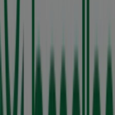
Otros negocios de Ropa, Zapatos y
Accesorios en San Luis Potosí
United Colors of Benetton
Bienvenido a la tienda de
United Colors of Benetton
en
Tiendeo, donde podrás descubrir las mejores
ofertas
,
promociones
y
catálogos
de esta destacada marca del
sector de
Ropa, Zapatos y Accesorios
. Nuestra tienda
física está ubicada en
SEARS-BL. A ROCHA CORDERO
700
,
San Luis Potosí
, y en ella encontrarás una amplia
gama de productos de calidad que te permitirán ahorrar
durante todo el
agosto de 2026
.
En Tiendeo te ofrecemos toda la información actualizada
sobre
United Colors of Benetton
, como los horarios de
apertura, las ofertas exclusivas y la ubicación exacta de
la tienda en
SEARS-BL. A ROCHA CORDERO 700
.
Además, tendrás acceso a los últimos catálogos de